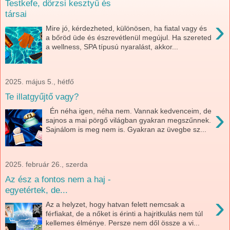
Testkefe, dörzsi kesztyű és
társai
›
Mire jó, kérdezheted, különösen, ha fiatal vagy és
a bőröd üde és észrevétlenül megújul. Ha szereted
a wellness, SPA típusú nyaralást, akkor...
2025. május 5., hétfő
Te illatgyűjtő vagy?
›
Én néha igen, néha nem. Vannak kedvenceim, de
sajnos a mai pörgő világban gyakran megszűnnek.
Sajnálom is meg nem is. Gyakran az üvegbe sz...
2025. február 26., szerda
Az ész a fontos nem a haj -
egyetértek, de...
›
Az a helyzet, hogy hatvan felett nemcsak a
férfiakat, de a nőket is érinti a hajritkulás nem túl
kellemes élménye. Persze nem dől össze a vi...