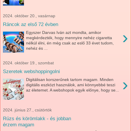
2024. október 20., vasárnap
Ráncok az első 72 évben
›
Egyszer Darvas Iván azt mondta, amikor
megkérdezték, hogy mennyire nehéz cigaretta
nélkül élni, én még csak az eslő 33 évet tudom,
nehéz és ...
2024. október 19., szombat
Szeretek webshoppingolni
›
Digitálisan korszerűnek tartom magam. Minden
digitális eszközt használok, ami könnyebbé teszi
az életemet. A webshopok egyik előnye, hogy se...
2024. június 27., csütörtök
Rúzs és körömlakk - és jobban
érzem magam