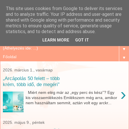
This site uses cookies from Google to deliver its services
Szépségápolás Otthon
and to analyze traffic. Your IP address and user-agent are
shared with Google along with performance and security
metrics to ensure quality of service, generate usage
Oriflame Mindenkinek, mert megbízható és sok tanács,
statistics, and to detect and address abuse.
történet, tapasztalat...
LEARN MORE
GOT IT
▼
▼
2026. március 1., vasárnap
„Arcápolás 50 felett – több
krém, több idő, de megéri”
›
Miért nem elég már az „egy perc és kész”? Egy
kis visszaemlékezés Emlékszem még arra, amikor
nem használtam semmit, aztán volt egy arckr...
2025. május 9., péntek