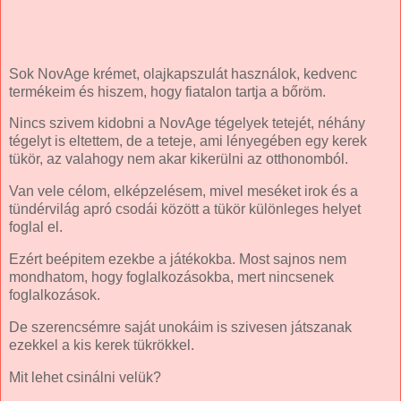
Sok NovAge krémet, olajkapszulát használok, kedvenc
termékeim és hiszem, hogy fiatalon tartja a bőröm.
Nincs szivem kidobni a NovAge tégelyek tetejét, néhány
tégelyt is eltettem, de a teteje, ami lényegében egy kerek
tükör, az valahogy nem akar kikerülni az otthonomból.
Van vele célom, elképzelésem, mivel meséket irok és a
tündérvilág apró csodái között a tükör különleges helyet
foglal el.
Ezért beépitem ezekbe a játékokba. Most sajnos nem
mondhatom, hogy foglalkozásokba, mert nincsenek
foglalkozások.
De szerencsémre saját unokáim is szivesen játszanak
ezekkel a kis kerek tükrökkel.
Mit lehet csinálni velük?