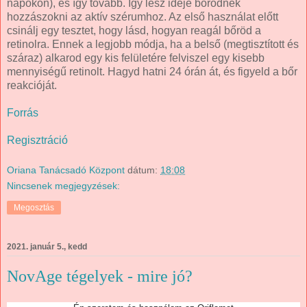
napokon), és így tovább. Így lesz ideje bőrödnek
hozzászokni az aktív szérumhoz. Az első használat előtt
csinálj egy tesztet, hogy lásd, hogyan reagál bőröd a
retinolra. Ennek a legjobb módja, ha a belső (megtisztított és
száraz) alkarod egy kis felületére felviszel egy kisebb
mennyiségű retinolt. Hagyd hatni 24 órán át, és figyeld a bőr
reakcióját.
Forrás
Regisztráció
Oriana Tanácsadó Központ
dátum:
18:08
Nincsenek megjegyzések:
Megosztás
2021. január 5., kedd
NovAge tégelyek - mire jó?