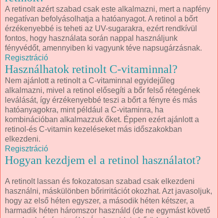
A retinolt azért szabad csak este alkalmazni, mert a napfény
negatívan befolyásolhatja a hatóanyagot. A retinol a bőrt
érzékenyebbé is teheti az UV-sugarakra, ezért rendkívül
fontos, hogy használata során nappal használjunk
fényvédőt, amennyiben ki vagyunk téve napsugárzásnak.
Regisztráció
Használhatok retinolt C-vitaminnal?
Nem ajánlott a retinolt a C-vitaminnal egyidejűleg
alkalmazni, mivel a retinol elősegíti a bőr felső rétegének
leválását, így érzékenyebbé teszi a bőrt a fényre és más
hatóanyagokra, mint például a C-vitaminra, ha
kombinációban alkalmazzuk őket. Éppen ezért ajánlott a
retinol-és C-vitamin kezeléseket más időszakokban
elkezdeni.
Regisztráció
Hogyan kezdjem el a retinol használatot?
A retinolt lassan és fokozatosan szabad csak elkezdeni
használni, máskülönben bőrirritációt okozhat. Azt javasoljuk,
hogy az első héten egyszer, a második héten kétszer, a
harmadik héten háromszor használd (de ne egymást követő