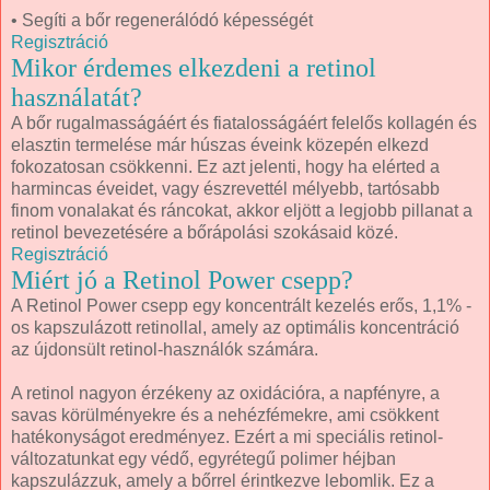
• Segíti a bőr regenerálódó képességét
Regisztráció
Mikor érdemes elkezdeni a retinol
használatát?
A bőr rugalmasságáért és fiatalosságáért felelős kollagén és
elasztin termelése már húszas éveink közepén elkezd
fokozatosan csökkenni. Ez azt jelenti, hogy ha elérted a
harmincas éveidet, vagy észrevettél mélyebb, tartósabb
finom vonalakat és ráncokat, akkor eljött a legjobb pillanat a
retinol bevezetésére a bőrápolási szokásaid közé.
Regisztráció
Miért jó a Retinol Power csepp?
A Retinol Power csepp egy koncentrált kezelés erős, 1,1% -
os kapszulázott retinollal, amely az optimális koncentráció
az újdonsült retinol-használók számára.
A retinol nagyon érzékeny az oxidációra, a napfényre, a
savas körülményekre és a nehézfémekre, ami csökkent
hatékonyságot eredményez. Ezért a mi speciális retinol-
változatunkat egy védő, egyrétegű polimer héjban
kapszulázzuk, amely a bőrrel érintkezve lebomlik. Ez a