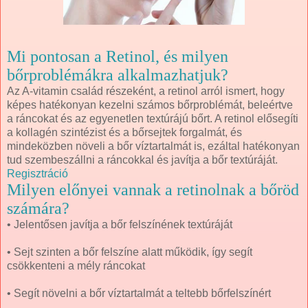
Mi pontosan a Retinol, és milyen
bőrproblémákra alkalmazhatjuk?
Az A-vitamin család részeként, a retinol arról ismert, hogy
képes hatékonyan kezelni számos bőrproblémát, beleértve
a ráncokat és az egyenetlen textúrájú bőrt. A retinol elősegíti
a kollagén szintézist és a bőrsejtek forgalmát, és
mindeközben növeli a bőr víztartalmát is, ezáltal hatékonyan
tud szembeszállni a ráncokkal és javítja a bőr textúráját.
Regisztráció
Milyen előnyei vannak a retinolnak a bőröd
számára?
• Jelentősen javítja a bőr felszínének textúráját
• Sejt szinten a bőr felszíne alatt működik, így segít
csökkenteni a mély ráncokat
• Segít növelni a bőr víztartalmát a teltebb bőrfelszínért