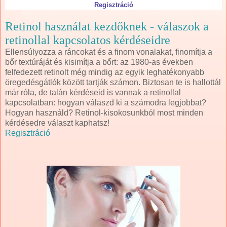
Regisztráció
Retinol használat kezdőknek - válaszok a
retinollal kapcsolatos kérdéseidre
Ellensúlyozza a ráncokat és a finom vonalakat, finomítja a
bőr textúráját és kisimítja a bőrt: az 1980-as években
felfedezett retinolt még mindig az egyik leghatékonyabb
öregedésgátlók között tartják számon. Biztosan te is hallottál
már róla, de talán kérdéseid is vannak a retinollal
kapcsolatban: hogyan válaszd ki a számodra legjobbat?
Hogyan használd? Retinol-kisokosunkból most minden
kérdésedre választ kaphatsz!
Regisztráció