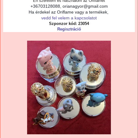
Én szeretem és használom az Oriflamet
+36703128088, orianagyor@gmail.com
Ha érdekel az Oriflame vagy a termékek,
vedd fel velem a kapcsolatot
Szponzor kód: 23054
Regisztráció