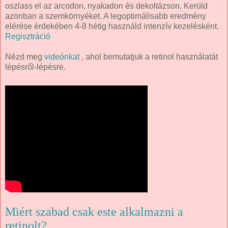
oszlass el az arcodon, nyakadon és dekoltázson. Kerüld
azonban a szemkörnyéket. A legoptimálisabb eredmény
elérése érdekében 4-8 hétig használd intenzív kezelésként.
Regisztráció
Nézd meg
videónkat
, ahol bemutatjuk a retinol használatát
lépésről-lépésre.
Miért szabad csak este alkalmazni a
retinolt?