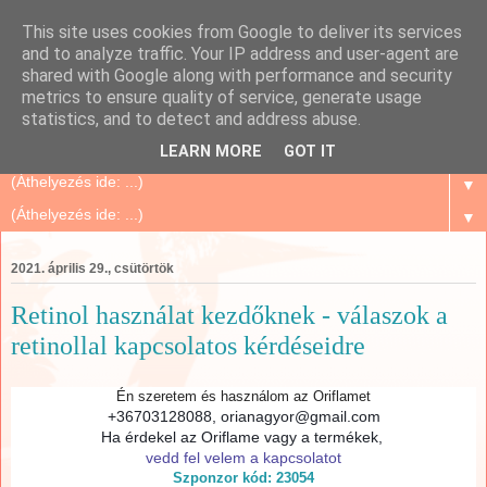
This site uses cookies from Google to deliver its services
Szépségápolás Otthon
and to analyze traffic. Your IP address and user-agent are
shared with Google along with performance and security
metrics to ensure quality of service, generate usage
Oriflame Mindenkinek, mert megbízható és sok tanács,
statistics, and to detect and address abuse.
történet, tapasztalat...
LEARN MORE
GOT IT
▼
▼
2021. április 29., csütörtök
Retinol használat kezdőknek - válaszok a
retinollal kapcsolatos kérdéseidre
Én szeretem és használom az Oriflamet
+36703128088, orianagyor@gmail.com
Ha érdekel az Oriflame vagy a termékek,
vedd fel velem a kapcsolatot
Szponzor kód: 23054