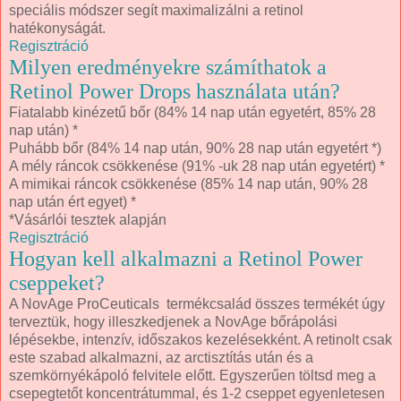
speciális módszer segít maximalizálni a retinol
hatékonyságát.
Regisztráció
Milyen eredményekre számíthatok a
Retinol Power Drops használata után?
Fiatalabb kinézetű bőr (84% 14 nap után egyetért, 85% 28
nap után) *
Puhább bőr (84% 14 nap után, 90% 28 nap után egyetért *)
A mély ráncok csökkenése (91% -uk 28 nap után egyetért) *
A mimikai ráncok csökkenése (85% 14 nap után, 90% 28
nap után ért egyet) *
*Vásárlói tesztek alapján
Regisztráció
Hogyan kell alkalmazni a Retinol Power
cseppeket?
A NovAge ProCeuticals termékcsalád összes termékét úgy
terveztük, hogy illeszkedjenek a NovAge bőrápolási
lépésekbe, intenzív, időszakos kezelésekként. A retinolt csak
este szabad alkalmazni, az arctisztítás után és a
szemkörnyékápoló felvitele előtt. Egyszerűen töltsd meg a
csepegtetőt koncentrátummal, és 1-2 cseppet egyenletesen