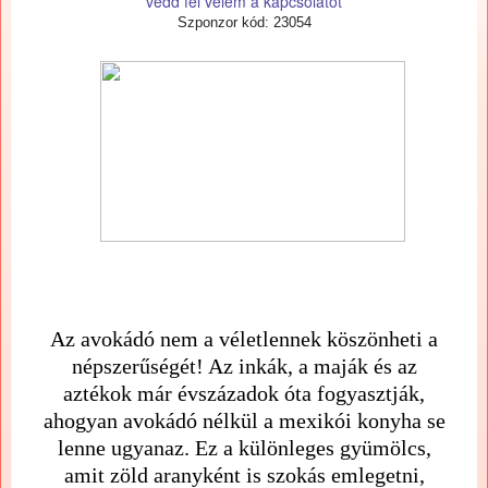
vedd fel velem a kapcsolatot
Szponzor kód: 23054
Az avokádó nem a véletlennek köszönheti a
népszerűségét! Az inkák, a maják és az
aztékok már évszázadok óta fogyasztják,
ahogyan avokádó nélkül a mexikói konyha se
lenne ugyanaz. Ez a különleges gyümölcs,
amit zöld aranyként is szokás emlegetni,