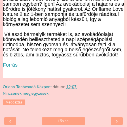
sampon egyben? Igen! Az avokádóolaj a hajadra és a
bőrödre is jótékony hatást gyakorol. Az Oriflame Love
Nature 2 az 1-ben samponja és tusfürdője ráadásul
biológiailag lebomló anyagból készült, így a
környezetet sem szennyezi!
Válaszd bármelyik terméket is, az avokádóolajat
könnyedén beillesztheted a napi szépségápolási
rutinodba, hiszen gyorsan és látványosan fejti ki a
hatását. Ne feledkezz meg a belső egészségről sem,
és biztos, ami biztos, fogyassz sűrűbben avokádót!
Forrás
Oriana Tanácsadó Központ
dátum:
12:07
Nincsenek megjegyzések:
Megosztás
‹
›
Főoldal