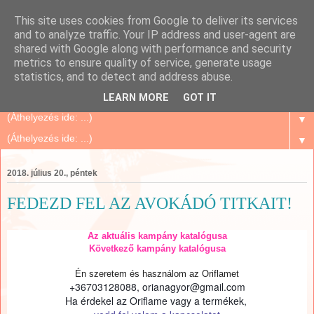
This site uses cookies from Google to deliver its services
Szépségápolás Otthon
and to analyze traffic. Your IP address and user-agent are
shared with Google along with performance and security
metrics to ensure quality of service, generate usage
Oriflame Mindenkinek, mert megbízható és sok tanács,
statistics, and to detect and address abuse.
történet, tapasztalat...
LEARN MORE
GOT IT
▼
▼
2018. július 20., péntek
FEDEZD FEL AZ AVOKÁDÓ TITKAIT!
Az aktuális kampány katalógusa
Következő kampány katalógusa
Én szeretem és használom az Oriflamet
+36703128088, orianagyor@gmail.com
Ha érdekel az Oriflame vagy a termékek,