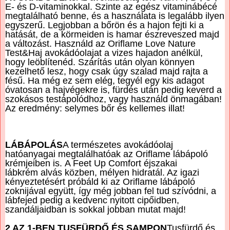
E- és D-vitaminokkal. Szinte az egész vitaminábécé
megtalálható benne, és a használata is legalább ilyen
egyszerű. Legjobban a bőrön és a hajon fejti ki a
hatását, de a körmeiden is hamar észreveszed majd
a változást. Használd az Oriflame Love Nature
Test&Haj avokádóolajat a vizes hajadon anélkül,
hogy leöblítenéd. Szárítás után olyan könnyen
kezelhető lesz, hogy csak úgy szalad majd rajta a
fésű. Ha még ez sem elég, tegyél egy kis adagot
óvatosan a hajvégekre is, fürdés után pedig keverd a
szokásos testápolódhoz, vagy használd önmagában!
Az eredmény: selymes bőr és kellemes illat!
LÁBÁPOLÁS
A természetes avokádóolaj
hatóanyagai megtalálhatóak az Oriflame lábápoló
krémjeiben is. A Feet Up Comfort éjszakai
lábkrém alvás közben, mélyen hidratál. Az igazi
kényeztetésért próbáld ki az Oriflame lábápoló
zoknijával együtt, így még jobban fel tud szívódni, a
lábfejed pedig a kedvenc nyitott cipőidben,
szandáljaidban is sokkal jobban mutat majd!
2 AZ 1-BEN TUSFÜRDŐ ÉS SAMPON
Tusfürdő és