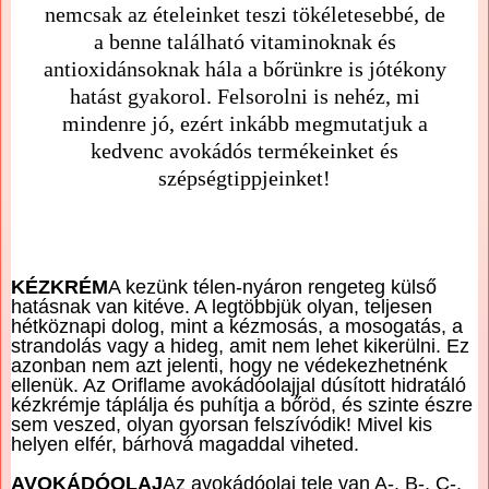
nemcsak az ételeinket teszi tökéletesebbé, de
a benne található vitaminoknak és
antioxidánsoknak hála a bőrünkre is jótékony
hatást gyakorol. Felsorolni is nehéz, mi
mindenre jó, ezért inkább megmutatjuk a
kedvenc avokádós termékeinket és
szépségtippjeinket!
KÉZKRÉM
A kezünk télen-nyáron rengeteg külső
hatásnak van kitéve. A legtöbbjük olyan, teljesen
hétköznapi dolog, mint a kézmosás, a mosogatás, a
strandolás vagy a hideg, amit nem lehet kikerülni. Ez
azonban nem azt jelenti, hogy ne védekezhetnénk
ellenük. Az Oriflame avokádóolajjal dúsított hidratáló
kézkrémje táplálja és puhítja a bőröd, és szinte észre
sem veszed, olyan gyorsan felszívódik! Mivel kis
helyen elfér, bárhová magaddal viheted.
AVOKÁDÓOLAJ
Az avokádóolaj tele van A-, B-, C-,