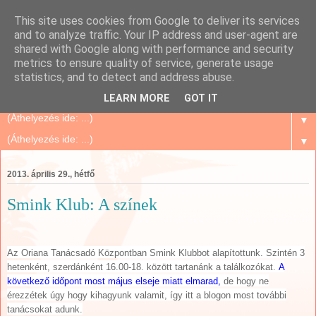
This site uses cookies from Google to deliver its services
Szépségápolás Otthon
and to analyze traffic. Your IP address and user-agent are
shared with Google along with performance and security
metrics to ensure quality of service, generate usage
Oriflame Mindenkinek, mert megbízható és sok tanács,
statistics, and to detect and address abuse.
történet, tapasztalat...
LEARN MORE
GOT IT
▼
▼
2013. április 29., hétfő
Smink Klub: A színek
Az Oriana Tanácsadó Központban Smink Klubbot alapítottunk. Szintén 3
hetenként, szerdánként 16.00-18. között tartanánk a találkozókat.
A
következő időpont most május elseje miatt elmarad,
de hogy ne
érezzétek úgy hogy kihagyunk valamit, így itt a blogon most további
tanácsokat adunk.