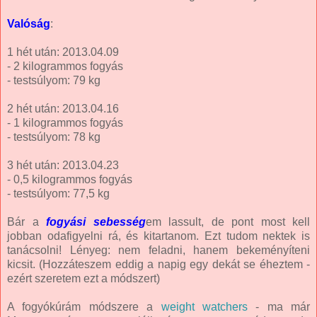
Valóság
:
1 hét után: 2013.04.09
- 2 kilogrammos fogyás
- testsúlyom: 79 kg
2 hét után: 2013.04.16
- 1 kilogrammos fogyás
- testsúlyom: 78 kg
3 hét után: 2013.04.23
- 0,5 kilogrammos fogyás
- testsúlyom: 77,5 kg
Bár a
fogyási sebesség
em lassult, de pont most kell
jobban odafigyelni rá, és kitartanom. Ezt tudom nektek is
tanácsolni! Lényeg: nem feladni, hanem bekeményíteni
kicsit. (Hozzáteszem eddig a napig egy dekát se éheztem -
ezért szeretem ezt a módszert)
A fogyókúrám módszere a
weight watchers
- ma már