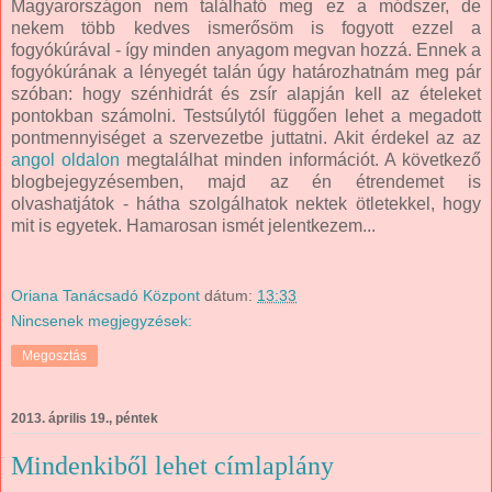
Magyarországon nem található meg ez a módszer, de
nekem több kedves ismerősöm is fogyott ezzel a
fogyókúrával - így minden anyagom megvan hozzá. Ennek a
fogyókúrának a lényegét talán úgy határozhatnám meg pár
szóban: hogy szénhidrát és zsír alapján kell az ételeket
pontokban számolni. Testsúlytól függően lehet a megadott
pontmennyiséget a szervezetbe juttatni. Akit érdekel az az
angol oldalon
megtalálhat minden információt. A következő
blogbejegyzésemben, majd az én étrendemet is
olvashatjátok - hátha szolgálhatok nektek ötletekkel, hogy
mit is egyetek. Hamarosan ismét jelentkezem...
Oriana Tanácsadó Központ
dátum:
13:33
Nincsenek megjegyzések:
Megosztás
2013. április 19., péntek
Mindenkiből lehet címlaplány