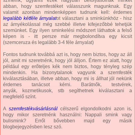
színeink, ugyanis ezek nagyban befolyásolnak minket
abban, hogy szemfestéket válasszunk magunknak. Egy
valamit azonban mindenképpen tudnunk kell: érdemes
legalább kétféle árnyalat
ot választani a sminkünkhöz - hisz
az árnyékolással még szebbé illetve kifejezőbbé tehetjük
szemünket. Egy ilyen sminkelési módszert láthattok a felső
képen is - itt persze már megbolondítva egy kicsit
(szemceruza és legalább 3-4 féle árnyalat)
Fontos tudnunk továbbá azt is, hogy nem biztos, hogy az áll
jól, amit mi szeretnénk, hogy jól álljon. Értem ez alatt, hogy
például egy erőteljes kék nem biztos, hogy tényleg szép
mindenkin. Ha bizonytalanok vagyunk a szemfesték
kiválasztásában, illetve abban, hogy mi is állhat jól nekünk
érdemes tanácsot kérni. Barátnők, testvérek,
anyák,
kozmetikusok,
stb segíthetnek kiválasztani a
megfelelő színt.
A
szemfestékvásárlásnál
célszerű elgondolkodni azon is,
hogy mikor szeretnénk használni: Nappali smink vagy
bulismink? Erről bővebben majd egy másik
blogbejegyzésben lesz szó.