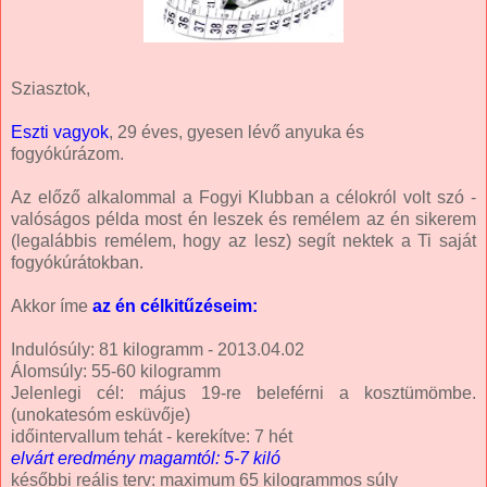
Sziasztok,
Eszti vagyok
, 29 éves, gyesen lévő anyuka és
fogyókúrázom.
Az előző alkalommal a Fogyi Klubban a célokról volt szó -
valóságos példa most én leszek és remélem az én sikerem
(legalábbis remélem, hogy az lesz) segít nektek a Ti saját
fogyókúrátokban.
Akkor íme
az én célkitűzéseim:
Indulósúly: 81 kilogramm - 2013.04.02
Álomsúly: 55-60 kilogramm
Jelenlegi cél: május 19-re beleférni a kosztümömbe.
(unokatesóm esküvője)
időintervallum tehát - kerekítve: 7 hét
elvárt eredmény magamtól: 5-7 kiló
későbbi reális terv: maximum 65 kilogrammos súly