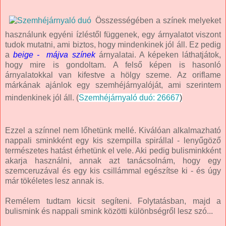
Összességében a színek melyeket
használunk egyéni ízléstől függenek, e
gy árnyalatot viszont
tudok mutatni, ami biztos, hogy mindenkinek jól áll. Ez pedig
a
beige - májva színek
árnyalatai. A képeken láthatjátok,
hogy mire is gondoltam. A felső képen is hasonló
árnyalatokkal van kifestve a hölgy szeme. Az oriflame
márkának ajánlok egy szemhéjárnyalóját, ami szerintem
mindenkinek jól áll. (
Szemhéjárnyaló duó: 26667
)
Ezzel a színnel nem lőhetünk mellé. Kiválóan alkalmazható
nappali sminkként egy kis szempilla spirállal - lenyűgöző
természetes hatást érhetünk el vele. Aki pedig bulisminkként
akarja használni, annak azt tanácsolnám, hogy egy
szemceruzával és egy kis csillámmal egészítse ki - és úgy
már tökéletes lesz annak is.
Remélem tudtam kicsit segíteni. Folytatásban, majd a
bulismink és nappali smink közötti különbségről lesz szó...