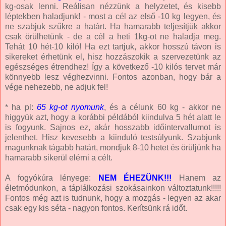
kg-osak lenni. R
eálisan nézzünk a helyzetet, és
k
isebb
léptekben haladjunk! - most a cél az első -10 kg legyen, és
ne szabjuk szűkre a határt. Ha hamarabb teljesítjük akkor
csak örülhetünk - de a cél a heti 1kg-ot ne haladja meg.
Tehát 10 hét-10 kiló! Ha ezt tartjuk, akkor hosszú távon is
sikereket érhetünk el, hisz hozzászokik a szervezetünk az
egészséges étrendhez! Így a következő -10 kilós tervet már
könnyebb lesz véghezvinni. Fontos azonban, hogy bár a
vége nehezebb, ne adjuk fel!
* ha pl:
65 kg-ot nyomunk
, és a célunk 60 kg - akkor ne
higgyük azt, hogy a korábbi példából kiindulva 5 hét alatt le
is fogyunk. Sajnos ez, akár hosszabb időintervallumot is
jelenthet. Hisz kevesebb a kiinduló testsúlyunk. Szabjunk
magunknak tágabb határt, mondjuk 8-10 hetet és örüljünk ha
hamarabb sikerül elérni a célt.
A fogyókúra lényege:
NEM ÉHEZÜNK!!!
Hanem az
életmódunkon, a táplálkozási szokásainkon változtatunk!!!!!
Fontos még azt is tudnunk, hogy a mozgás - legyen az akar
csak egy kis séta - nagyon fontos. Kerítsünk rá időt.