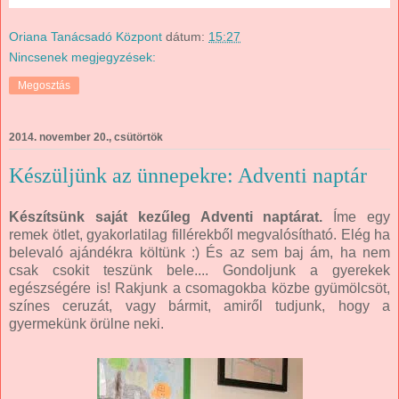
Oriana Tanácsadó Központ
dátum:
15:27
Nincsenek megjegyzések:
Megosztás
2014. november 20., csütörtök
Készüljünk az ünnepekre: Adventi naptár
Készítsünk saját kezűleg Adventi naptárat.
Íme egy
remek ötlet, gyakorlatilag fillérekből megvalósítható. Elég ha
belevaló ajándékra költünk :) És az sem baj ám, ha nem
csak csokit teszünk bele.... Gondoljunk a gyerekek
egészségére is! Rakjunk a csomagokba közbe gyümölcsöt,
színes ceruzát, vagy bármit, amiről tudjunk, hogy a
gyermekünk örülne neki.