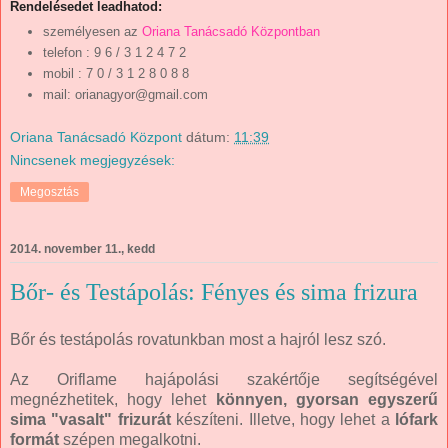
Rendelésedet leadhatod:
személyesen az
Oriana Tanácsadó Központban
telefon
: 9 6 / 3 1 2 4 7 2
mobil : 7 0 / 3 1 2 8 0 8 8
mail: orianagyor@gmail.com
Oriana Tanácsadó Központ
dátum:
11:39
Nincsenek megjegyzések:
Megosztás
2014. november 11., kedd
Bőr- és Testápolás: Fényes és sima frizura
Bőr és testápolás rovatunkban most a hajról lesz szó.
Az Oriflame hajápolási szakértője segítségével
megnézhetitek, hogy lehet
könnyen, gyorsan egyszerű
sima "vasalt" frizurát
készíteni. Illetve, hogy lehet a
lófark
formát
szépen megalkotni.