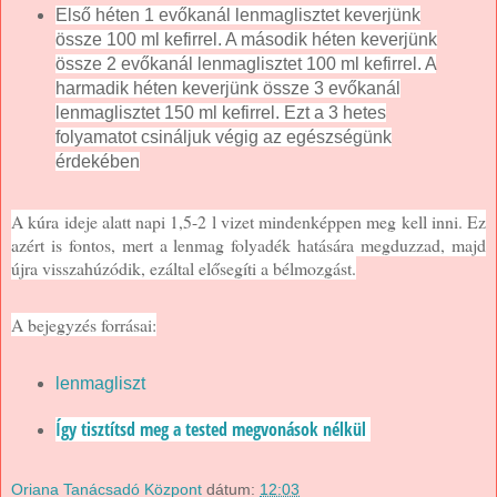
Első héten 1 evőkanál lenmaglisztet keverjünk
össze 100 ml kefirrel. A második héten keverjünk
össze 2 evőkanál lenmaglisztet 100 ml kefirrel. A
harmadik héten keverjünk össze 3 evőkanál
lenmaglisztet 150 ml kefirrel. Ezt a 3 hetes
folyamatot csináljuk végig az egészségünk
érdekében
A kúra ideje alatt napi 1,5-2 l vizet mindenképpen meg kell inni. Ez
azért is fontos, mert a lenmag folyadék hatására megduzzad, majd
újra visszahúzódik, ezáltal elősegíti a bélmozgást.
A bejegyzés forrásai:
lenmagliszt
Így tisztítsd meg a tested megvonások nélkül
Oriana Tanácsadó Központ
dátum:
12:03