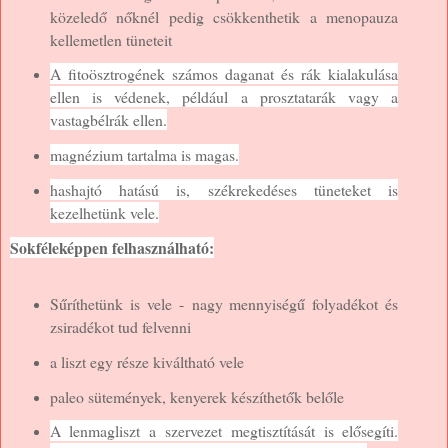
közeledő nőknél pedig csökkenthetik a menopauza
kellemetlen tüneteit
A fitoösztrogének számos daganat és rák kialakulása
ellen is védenek, például a prosztatarák vagy a
vastagbélrák ellen.
magnézium tartalma is magas.
hashajtó hatású is, székrekedéses tüneteket is
kezelhetünk vele.
Sokféleképpen felhasználható:
Sűríthetünk is vele -
nagy mennyiségű folyadékot és
zsiradékot tud felvenni
a liszt egy része kiváltható vele
paleo sütemények, kenyerek készíthetők belőle
A lenmagliszt a szervezet megtisztítását is elősegíti.