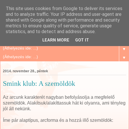
This site uses cookies from Google to deliver its services
Szépségápolás Otthon
and to analyze traffic. Your IP address and user-agent are
shared with Google along with performance and security
metrics to ensure quality of service, generate usage
Oriflame Mindenkinek, mert megbízható és sok tanács,
statistics, and to detect and address abuse.
történet, tapasztalat...
LEARN MORE
GOT IT
▼
▼
2014. november 28., péntek
Smink klub: A szemöldök
Az arcunk karakterét nagyban befolyásolja a megfelelő
szemöldök. Alakítsuk/alakíttassuk hát ki olyanra, ami tényleg
jól áll nekünk.
Íme pár alaptípus, arcforma és a hozzá illő szemöldök: