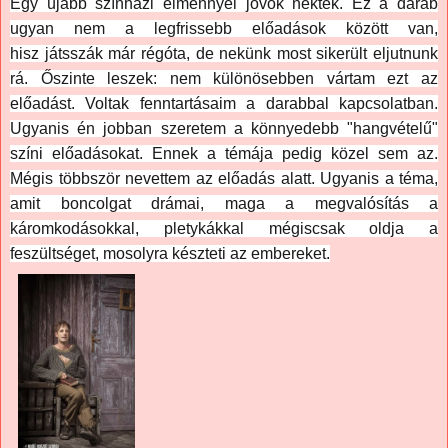
Egy újabb színházi élménnyel jövök nektek. Ez a darab
ugyan nem a legfrissebb előadások között van,
hisz játsszák már régóta, de nekünk most sikerült eljutnunk
rá. Őszinte leszek: nem különösebben vártam ezt az
előadást. Voltak fenntartásaim a darabbal kapcsolatban.
Ugyanis én jobban szeretem a könnyedebb "hangvételű"
színi előadásokat. Ennek a témája pedig közel sem az.
Mégis többször nevettem az előadás alatt. Ugyanis a téma,
amit boncolgat drámai, maga a megvalósítás a
káromkodásokkal, pletykákkal mégiscsak oldja a
feszültséget, mosolyra készteti az embereket.