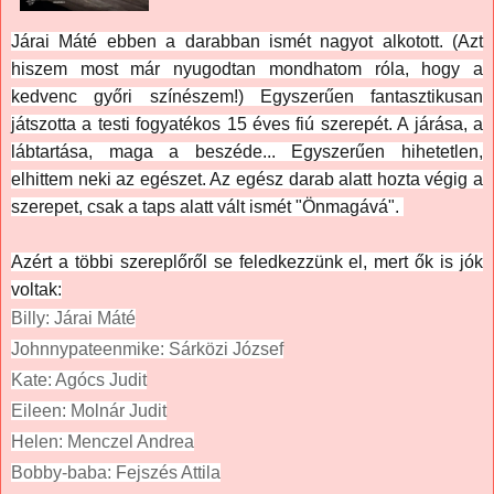
Járai Máté ebben a darabban ismét nagyot alkotott. (Azt
hiszem most már nyugodtan mondhatom róla, hogy a
kedvenc győri színészem!) Egyszerűen fantasztikusan
játszotta a testi fogyatékos 15 éves fiú szerepét. A járása, a
lábtartása, maga a beszéde... Egyszerűen hihetetlen,
elhittem neki az egészet. Az egész darab alatt hozta végig a
szerepet, csak a taps alatt vált ismét "Önmagává".
Azért a többi szereplőről se feledkezzünk el, mert ők is jók
voltak:
Billy: Járai Máté
Johnnypateenmike: Sárközi József
Kate: Agócs Judit
Eileen: Molnár Judit
Helen: Menczel Andrea
Bobby-baba: Fejszés Attila