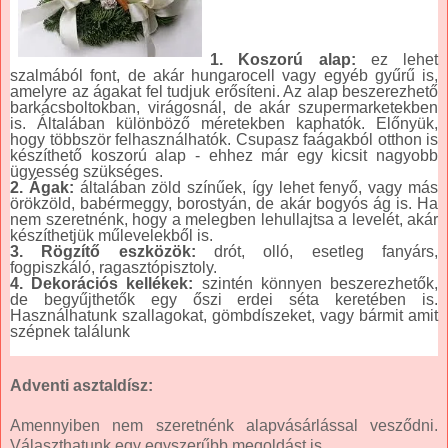
1. Koszorú alap:
ez lehet
szalmából font, de akár hungarocell vagy egyéb gyűrű is,
amelyre az ágakat fel tudjuk erősíteni. Az alap beszerezhető
barkácsboltokban, virágosnál, de akár szupermarketekben
is. Általában különböző méretekben kaphatók. Előnyük,
hogy többször felhasználhatók. Csupasz faágakból otthon is
készíthető koszorú alap - ehhez már egy kicsit nagyobb
ügyesség szükséges.
2. Ágak:
általában zöld színűek, így lehet fenyő, vagy más
örökzöld, babérmeggy, borostyán, de akár bogyós ág is. Ha
nem szeretnénk, hogy a melegben lehullajtsa a levelét, akár
készíthetjük műlevelekből is.
3. Rögzítő eszközök:
drót, olló, esetleg fanyárs,
fogpiszkáló, ragasztópisztoly.
4. Dekorációs kellékek:
szintén könnyen beszerezhetők,
de begyűjthetők egy őszi erdei séta keretében is.
Használhatunk szallagokat, gömbdíszeket, vagy bármit amit
szépnek találunk
Adventi asztaldísz:
Amennyiben nem szeretnénk alapvásárlással vesződni.
Választhatunk egy egyszerűbb megoldást is.