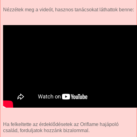
Nézzétek meg a videót, hasznos tanácsokat láthattok benne:
Ha felkeltette az érdeklődésetek az Oriflame hajápoló
család, forduljatok hozzánk bizalommal.