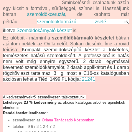
Sminkelésnél csalhatunk aztán
egy kicsit a formával, sűrűséggel, színnel is. Használjunk
bátran
szemöldökceruzát
, de kapható már
például
szemöldökformázó zselé
is,
illetve
Szemöldökárnyaló készlet
is.
Ez utóbbit - mármint a
szemöldökárnyaló készlet
et bátran
ajánlom nektek az Oriflametől. Sokan dicsérik. Íme a rövid
leírása:
Kompakt szemöldökszépítő készlet a tökéletes,
természetes hatású szemöldökért. A professzionális hatás
nem volt még ennyire egyszerű. 2 darab, egymással
keverhető szemöldökárnyalót, 2 darab applikátort és 1 darab
rögzítőviaszt tartalmaz. 3 g, most a C16-os katalógusban
akciósan lehet a Tiéd, 1499 Ft, kódja:
21241
A kedvezményekről személyesen tájékoztatunk.
Lehetséges
23 % kedvezmény
az akciós katalógus árból és ajándékok
elérése is.
Rendelésedet leadhatod:
személyesen az
Oriana Tanácsadó Központban
telefon
: 9 6 / 3 1 2 4 7 2