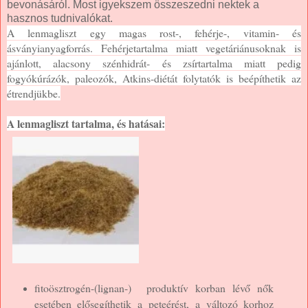
bevonásáról. Most igyekszem összeszedni nektek a
hasznos tudnivalókat.
A lenmagliszt egy magas rost-, fehérje-, vitamin- és
ásványianyagforrás. Fehérjetartalma miatt vegetáriánusoknak is
ajánlott, alacsony szénhidrát- és zsírtartalma miatt pedig
fogyókúrázók, paleozók, Atkins-diétát folytatók is beépíthetik az
étrendjükbe.
A lenmagliszt tartalma, és hatásai:
fitoösztrogén-(lignan-)
produktív korban lévő nők
esetében elősegíthetik a peteérést, a változó korhoz