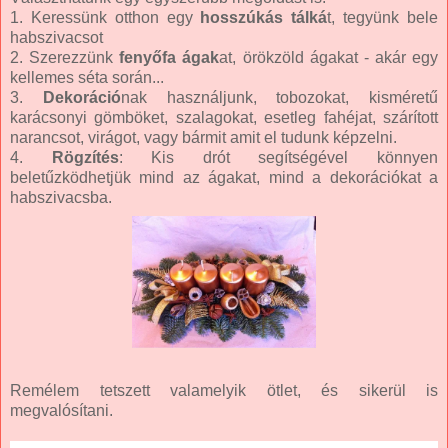
1. Keressünk otthon egy
hosszúkás tálká
t, tegyünk bele
habszivacsot
2. Szerezzünk
fenyőfa ágak
at, örökzöld ágakat - akár egy
kellemes séta során...
3.
Dekoráció
nak használjunk, tobozokat, kisméretű
karácsonyi gömböket, szalagokat, esetleg fahéjat, szárított
narancsot, virágot, vagy bármit amit el tudunk képzelni.
4.
Rögzítés
: Kis drót segítségével könnyen
beletűzködhetjük mind az ágakat, mind a dekorációkat a
habszivacsba.
Remélem tetszett valamelyik ötlet, és sikerül is
megvalósítani.