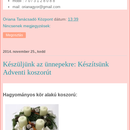
mobil : 7 0 / 3 1 2 8 0 8 8
mail: orianagyor@gmail.com
Oriana Tanácsadó Központ
dátum:
13:39
Nincsenek megjegyzések:
Megosztás
2014. november 25., kedd
Készüljünk az ünnepekre: Készítsünk
Adventi koszorút
Hagyományos kör alakú koszorú: