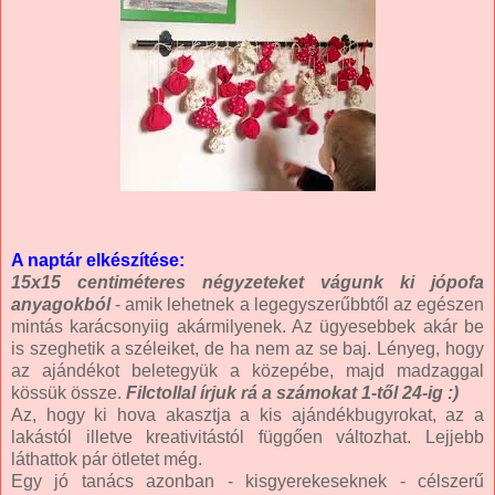
A naptár elkészítése:
15x15 centiméteres négyzeteket vágunk ki jópofa
anyagokból
- amik lehetnek a legegyszerűbbtől az egészen
mintás karácsonyiig akármilyenek. Az ügyesebbek akár be
is szeghetik a széleiket, de ha nem az se baj. Lényeg, hogy
az ajándékot beletegyük a közepébe, majd madzaggal
kössük össze.
Filctollal írjuk rá a számokat 1-től 24-ig :)
Az, hogy ki hova akasztja a kis ajándékbugyrokat, az a
lakástól illetve kreativitástól függően változhat. Lejjebb
láthattok pár ötletet még.
Egy jó tanács azonban - kisgyerekeseknek - célszerű