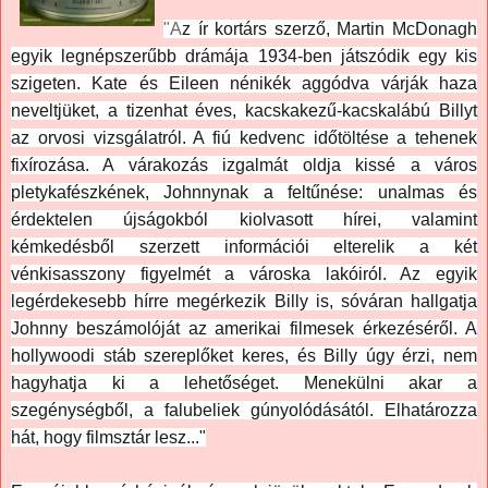
"A
z ír kortárs szerző, Martin McDonagh
egyik legnépszerűbb drámája 1934-ben játszódik egy kis
szigeten. Kate és Eileen nénikék aggódva várják haza
neveltjüket, a tizenhat éves, kacskakezű-kacskalábú Billyt
az orvosi vizsgálatról. A fiú kedvenc időtöltése a tehenek
fixírozása. A várakozás izgalmát oldja kissé a város
pletykafészkének, Johnnynak a feltűnése: unalmas és
érdektelen újságokból kiolvasott hírei, valamint
kémkedésből szerzett információi elterelik a két
vénkisasszony figyelmét a városka lakóiról. Az egyik
legérdekesebb hírre megérkezik Billy is, sóváran hallgatja
Johnny beszámolóját az amerikai filmesek érkezéséről. A
hollywoodi stáb szereplőket keres, és Billy úgy érzi, nem
hagyhatja ki a lehetőséget. Menekülni akar a
szegénységből, a falubeliek gúnyolódásától. Elhatározza
hát, hogy filmsztár lesz..."