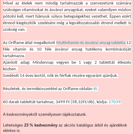
Mivel az ételek nem mindig tartalmazzák a szervezetünk számára
szükséges vitaminokat és ásványi anyagokat, ezeket valamilyen módon
pótolni kell, mert hiányuk súlyos betegségekhez vezethet. Éppen ezért
étrend-kiegészítők szedésére még a legváltozatosabb étrend mellett is
szükség van.
Az Oriflame átlal megalkotott
Multivitamin és ásványi anyag tabletta
12
féle vitamin és 10 féle ásványi anyag hatékony kombinációját
tartalmazza.
Ajánlott adag:
Mindennap vegyen be 1 vagy 2 tablettát étkezés
közben.
Szedését 14 éves kortól, nők és férfiak részére egyaránt ajánljuk.
Részletek, és termékösszetétel az Oriflame oldalán
itt
.
60 darab tablettát tartalmaz, 3499 Ft (58,32Ft/db), kódja:
27039
A kedvezményekről személyesen tájékoztatunk.
Lehetséges
23 % kedvezmény
az akciós katalógus árból és ajándékok
elérése is.