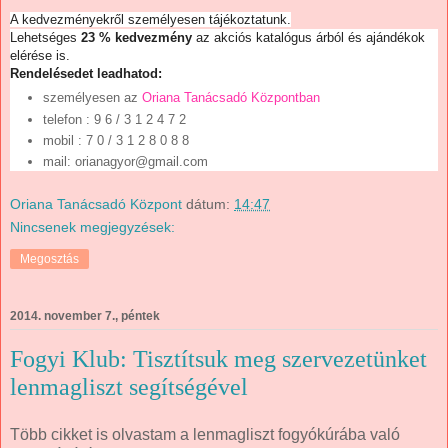
A kedvezményekről személyesen tájékoztatunk.
Lehetséges
23 % kedvezmény
az akciós katalógus árból és ajándékok
elérése is.
Rendelésedet leadhatod:
személyesen az
Oriana Tanácsadó Központban
telefon
: 9 6 / 3 1 2 4 7 2
mobil : 7 0 / 3 1 2 8 0 8 8
mail: orianagyor@gmail.com
Oriana Tanácsadó Központ
dátum:
14:47
Nincsenek megjegyzések:
Megosztás
2014. november 7., péntek
Fogyi Klub: Tisztítsuk meg szervezetünket
lenmagliszt segítségével
Több cikket is olvastam a lenmagliszt fogyókúrába való