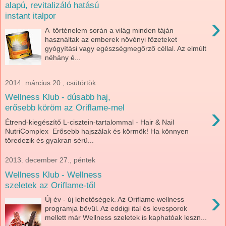
alapú, revitalizáló hatású
instant italpor
›
A történelem során a világ minden táján
használtak az emberek növényi főzeteket
gyógyítási vagy egészségmegőrző céllal. Az elmúlt
néhány é...
2014. március 20., csütörtök
Wellness Klub - dúsabb haj,
›
erősebb köröm az Oriflame-mel
Étrend-kiegészítő L-cisztein-tartalommal - Hair & Nail
NutriComplex Erősebb hajszálak és körmök! Ha könnyen
töredezik és gyakran sérü...
2013. december 27., péntek
Wellness Klub - Wellness
szeletek az Oriflame-től
›
Új év - új lehetőségek. Az Oriflame wellness
programja bővül. Az eddigi ital és levesporok
mellett már Wellness szeletek is kaphatóak leszn...