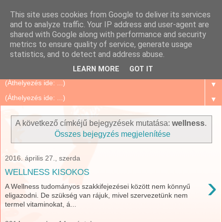
This site uses cookies from Google to deliver its services
Szépségápolás Otthon
and to analyze traffic. Your IP address and user-agent are
shared with Google along with performance and security
metrics to ensure quality of service, generate usage
Oriflame Mindenkinek, mert megbízható és sok tanács,
statistics, and to detect and address abuse.
történet, tapasztalat...
LEARN MORE
GOT IT
▼
▼
A következő címkéjű bejegyzések mutatása:
wellness
.
Összes bejegyzés megjelenítése
2016. április 27., szerda
WELLNESS KISOKOS
›
A Wellness tudományos szakkifejezései között nem könnyű
eligazodni. De szükség van rájuk, mivel szervezetünk nem
termel vitaminokat, á...