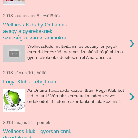
2013. augusztus 8., csütörtök
Wellness Kids by Oriflame -
avagy a gyerekeknek
›
szükségük van vitaminokra
WellnessKids multivitamin és ásványi anyagok
étrend-kiegészítő, narancs ízesítésű rágótabletta
gyermekeknek édesítőszerrel A narancsízű...
2013. június 10., hétfő
Fogyi Klub - Léböjt nap
›
Az Oriana Tanácsadó központban Fogyi Klub bot
indítottunk! Várunk szeretettel minden kedves
érdeklődőt. 3 hetente szerdánként találkozunk 1...
2013. május 31., péntek
Wellness klub - gyorsan enni,
de értékeset