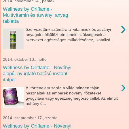
2014. november 14., péntek
Wellness by Oriflame -
Multivitamin és ásványi anyag
tabletta
›
Szervezetünk számára a vitaminok és ásványi
anyagok nélkülözhetetlenek! szükségesek a
szervezet egészséges működéséhez, katalizá...
2014. október 13., hétfő
Wellness by Oriflame - Növényi
alapú, nyugtató hatású instant
italpor
›
A történelem során a világ minden táján
használtak az emberek növényi főzeteket
gyógyítási vagy egészségmegőrző céllal. Az elmúlt
néhány é...
2014. szeptember 17., szerda
Wellness by Oriflame - Növényi