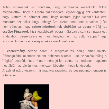
Több ismerősnek is mondtam, hogy színházba készülünk. Mikor
meghallották, hogy a Figaro házasságára, egytől egyig azt kérdezték,
hogy vettem rá páromat arra, hogy operára jöjjön velem? Na erre
mondtam azt nekik, hogy sehogy. Arra biztos nem jönne el velem :) De
nem véletlen, hogy
szinte mindenkinek elsőként az opera műfaj jut
eszébe Figaroról.
Hisz legtöbbször opera műfajban viszik színpadra ezt
a darabot. Szerencsére ez most tényleg nem az volt, "csupán" egy
színmű. Annak is egy elég érdekes megközelítése.
A
cselekmény
persze adott, a megvalósítás pedig ismét kiváló.
Ráhangolódni azonban nekem nehezen sikerült - de ez valószínűleg a
"régies" beszédstílusa miatt + néha jó lett volna, ha hordanak magukon
névtáblát - az elején kicsit nehezen követtem, hogy ki-kicsoda...
A szünet után, viszont már magával ragadott, és beszippantott engem is
a történet.