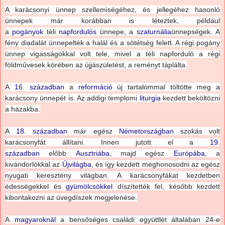
A karácsonyi ünnep szellemiségéhez, és jellegéhez hasonló
ünnepek már korábban is léteztek, például
a
pogányok
téli
napfordulós
ünnepe, a
szaturnália
ünnepségek.
A
fény diadalát ünnepelték a halál és a sötétség felett. A régi pogány
ünnep vigasságokkal volt tele, mivel a téli napforduló a régi
földművesek körében az újjászületést, a reményt táplálta.
A
16. században
a
reformáció
új tartalommal töltötte meg a
karácsony ünnepét is. Az addigi templomi
liturgia
kezdett beköltözni
a házakba.
A
18. században
már egész
Németországban
szokás volt
karácsonyfát állítani. Innen jutott el a
19.
században
előbb
Ausztriába
, majd egész
Európába
, a
kivándorlókkal az
Újvilágba
, és így kezdett meghonosodni az egész
nyugati keresztény világban. A karácsonyfákat kezdetben
édességekkel és
gyümölcsökkel
díszítették fel, később kezdett
kibontakozni az üvegdíszek megjelenése.
A
magyaroknál
a bensőséges családi együttlét általában 24-e