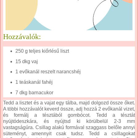
Hozzávalók:
250 g teljes kiőrlésű liszt
15 dkg vaj
1 evőkanál reszelt narancshéj
1 teáskanál fahéj
7 dkg barnacukor
Tedd a lisztet és a vajat egy tálba, majd dolgozd össze őket.
A többi hozzávalót keverd össze, adj hozzá 2 evőkanál vizet,
és formálj a tésztából gombócot. Tedd a tésztát
nyújtódeszkára, és nyújtsd ki körülbelül 2-3 mm
vastagságúra. Csillag alakú formával szaggass belőle annyi
süteményt, amennyit csak tudsz. Tedd a csillagokat