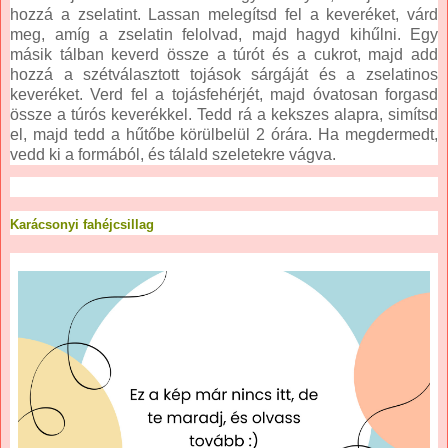
hozzá a zselatint. Lassan melegítsd fel a keveréket, várd
meg, amíg a zselatin felolvad, majd hagyd kihűlni. Egy
másik tálban keverd össze a túrót és a cukrot, majd add
hozzá a szétválasztott tojások sárgáját és a zselatinos
keveréket. Verd fel a tojásfehérjét, majd óvatosan forgasd
össze a túrós keverékkel. Tedd rá a kekszes alapra, simítsd
el, majd tedd a hűtőbe körülbelül 2 órára. Ha megdermedt,
vedd ki a formából, és tálald szeletekre vágva.
Karácsonyi fahéjcsillag