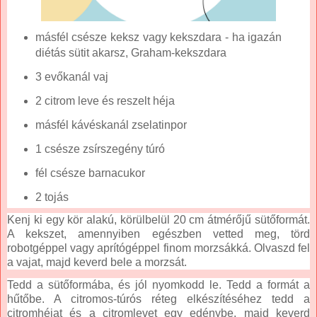
másfél csésze keksz vagy kekszdara - ha igazán
diétás sütit akarsz, Graham-kekszdara
3 evőkanál vaj
2 citrom leve és reszelt héja
másfél kávéskanál zselatinpor
1 csésze zsírszegény túró
fél csésze barnacukor
2 tojás
Kenj ki egy kör alakú, körülbelül 20 cm átmérőjű sütőformát.
A kekszet, amennyiben egészben vetted meg, törd
robotgéppel vagy aprítógéppel finom morzsákká. Olvaszd fel
a vajat, majd keverd bele a morzsát.
Tedd a sütőformába, és jól nyomkodd le. Tedd a formát a
hűtőbe. A citromos-túrós réteg elkészítéséhez tedd a
citromhéjat és a citromlevet egy edénybe, majd keverd