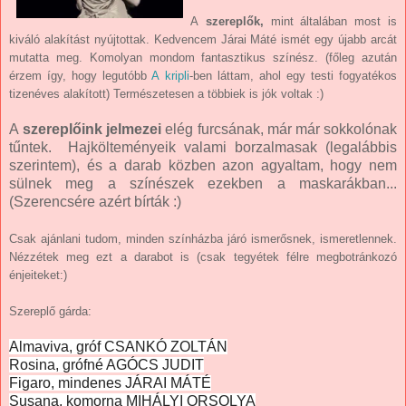
A
szereplők,
mint általában most is
kiváló alakítást nyújtottak. Kedvencem Járai Máté ismét egy újabb arcát
mutatta meg. Komolyan mondom fantasztikus színész. (főleg azután
érzem így, hogy legutóbb
A kripli
-ben láttam, ahol egy testi fogyatékos
tizenéves alakított) Természetesen a többiek is jók voltak :)
A
szereplőink jelmezei
elég furcsának, már már sokkolónak
tűntek. Hajkölteményeik valami borzalmasak (legalábbis
szerintem), és a darab közben azon agyaltam, hogy nem
sülnek meg a színészek ezekben a maskarákban...
(Szerencsére azért bírták :)
Csak ajánlani tudom, minden színházba járó ismerősnek, ismeretlennek.
Nézzétek meg ezt a darabot is (csak tegyétek félre megbotránkozó
énjeiteket:)
Szereplő gárda:
Almaviva, gróf CSANKÓ ZOLTÁN
Rosina, grófné AGÓCS JUDIT
Figaro, mindenes JÁRAI MÁTÉ
Susana, komorna MIHÁLYI ORSOLYA