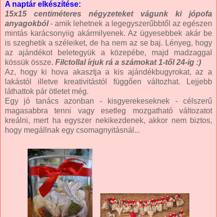
A naptár elkészítése:
15x15 centiméteres négyzeteket vágunk ki jópofa
anyagokból
- amik lehetnek a legegyszerűbbtől az egészen
mintás karácsonyiig akármilyenek. Az ügyesebbek akár be
is szeghetik a széleiket, de ha nem az se baj. Lényeg, hogy
az ajándékot beletegyük a közepébe, majd madzaggal
kössük össze.
Filctollal írjuk rá a számokat 1-től 24-ig :)
Az, hogy ki hova akasztja a kis ajándékbugyrokat, az a
lakástól illetve kreativitástól függően változhat. Lejjebb
láthattok pár ötletet még.
Egy jó tanács azonban - kisgyerekeseknek - célszerű
magasabbra tenni vagy esetleg mozgatható változatot
kreálni, mert ha egyszer nekikezdenek, akkor nem biztos,
hogy megállnak egy csomagnyitásnál...