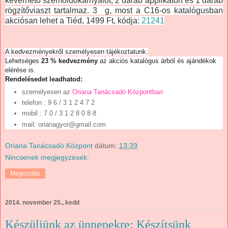
keverhető szemöldökárnyalót, 2 darab applikátort és 1 darab
rögzítőviaszt tartalmaz. 3 g, most a C16-os katalógusban
akciósan lehet a Tiéd, 1499 Ft, kódja:
21241
A kedvezményekről személyesen tájékoztatunk.
Lehetséges
23 % kedvezmény
az akciós katalógus árból és ajándékok
elérése is.
Rendelésedet leadhatod:
személyesen az
Oriana Tanácsadó Központban
telefon
: 9 6 / 3 1 2 4 7 2
mobil : 7 0 / 3 1 2 8 0 8 8
mail: orianagyor@gmail.com
Oriana Tanácsadó Központ
dátum:
13:39
Nincsenek megjegyzések:
Megosztás
2014. november 25., kedd
Készüljünk az ünnepekre: Készítsünk