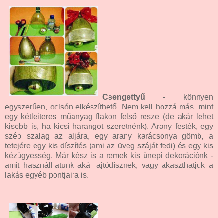
Csengettyű
- könnyen
egyszerűen, oclsón elkészíthető. Nem kell hozzá más, mint
egy kétleiteres műanyag flakon felső része (de akár lehet
kisebb is, ha kicsi harangot szeretnénk). Arany festék, egy
szép szalag az aljára, egy arany karácsonya gömb, a
tetejére egy kis díszítés (ami az üveg száját fedi) és egy kis
kézügyesség. Már kész is a remek kis ünepi dekorációnk -
amit használhatunk akár ajtódísznek, vagy akaszthatjuk a
lakás egyéb pontjaira is.