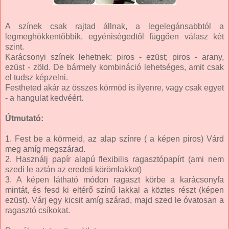
A színek csak rajtad állnak, a legelegánsabbtól a
legmeghökkentőbbik, egyéniségedtől függően válasz két
szint.
Karácsonyi színek lehetnek: piros - ezüst; piros - arany,
ezüst - zöld. De bármely kombináció lehetséges, amit csak
el tudsz képzelni.
Festheted akár az összes körmöd is ilyenre, vagy csak egyet
- a hangulat kedvéért.
Útmutató:
1. Fest be a körmeid, az alap színre ( a képen piros) Várd
meg amíg megszárad.
2. Használj papír alapú flexibilis ragasztópapírt (ami nem
szedi le aztán az eredeti körömlakkot)
3. A képen látható módon ragaszt körbe a karácsonyfa
mintát, és fesd ki eltérő színű lakkal a köztes részt (képen
ezüst). Várj egy kicsit amíg szárad, majd szed le óvatosan a
ragasztó csíkokat.