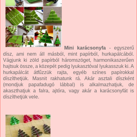
Mini karácsonyfa
- egyszerű
dísz, ami nem áll másból, mint papírból, hurkapálcából.
Vágjunk ki zöld papírból háromszöget, harmonikaszerűen
hajtsuk össze, a közepét pedig lyukasztóval lyukasszuk ki. A
hurkapálcát átfűzzük rajta, egyéb színes papírokkal
díszíthetjük. Masnit rakhatunk rá. Akár asztali díszként
(mondjuk papafadugó lábbal) is alkalmazhatjuk, de
akaszthatjuk a falra, ajtóra, vagy akár a karácsonyfát is
díszíthetjük vele.