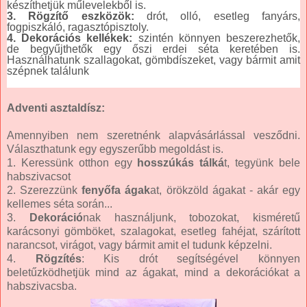
készíthetjük műlevelekből is.
3. Rögzítő eszközök:
drót, olló, esetleg fanyárs,
fogpiszkáló, ragasztópisztoly.
4. Dekorációs kellékek:
szintén könnyen beszerezhetők,
de begyűjthetők egy őszi erdei séta keretében is.
Használhatunk szallagokat, gömbdíszeket, vagy bármit amit
szépnek találunk
Adventi asztaldísz:
Amennyiben nem szeretnénk alapvásárlással vesződni.
Választhatunk egy egyszerűbb megoldást is.
1. Keressünk otthon egy
hosszúkás tálká
t, tegyünk bele
habszivacsot
2. Szerezzünk
fenyőfa ágak
at, örökzöld ágakat - akár egy
kellemes séta során...
3.
Dekoráció
nak használjunk, tobozokat, kisméretű
karácsonyi gömböket, szalagokat, esetleg fahéjat, szárított
narancsot, virágot, vagy bármit amit el tudunk képzelni.
4.
Rögzítés
: Kis drót segítségével könnyen
beletűzködhetjük mind az ágakat, mind a dekorációkat a
habszivacsba.