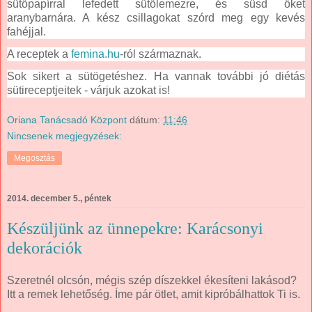
sütőpapírral lefedett sütőlemezre, és süsd őket
aranybarnára. A kész csillagokat szórd meg egy kevés
fahéjjal.
A receptek a
femina.hu
-ról származnak.
Sok sikert a sütögetéshez. Ha vannak további jó diétás
sütireceptjeitek - várjuk azokat is!
Oriana Tanácsadó Központ
dátum:
11:46
Nincsenek megjegyzések:
Megosztás
2014. december 5., péntek
Készüljünk az ünnepekre: Karácsonyi
dekorációk
Szeretnél olcsón, mégis szép díszekkel ékesíteni lakásod?
Itt a remek lehetőség. Íme pár ötlet, amit kipróbálhattok Ti is.