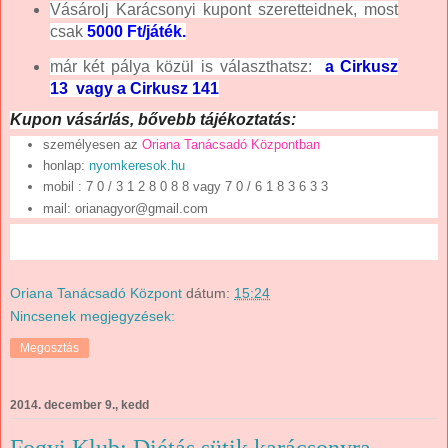
Vásárolj Karácsonyi kupont szeretteidnek, most
csak
5000 Ft/játék.
már két pálya közül is választhatsz:
a Cirkusz
13 vagy a Cirkusz 141
Kupon vásárlás, bővebb tájékoztatás:
személyesen az
Oriana Tanácsadó Központban
honlap:
nyomkeresok.hu
mobil : 7 0 / 3 1 2 8 0 8 8 vagy 7 0 / 6 1 8 3 6 3 3
mail: orianagyor@gmail.com
Oriana Tanácsadó Központ
dátum:
15:24
Nincsenek megjegyzések:
Megosztás
2014. december 9., kedd
Fogyi Klub: Diétás sütik karácsonyra