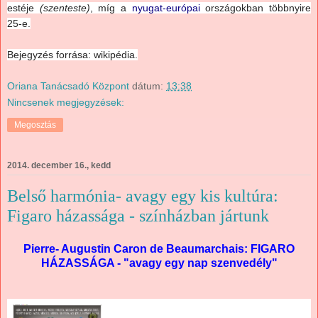
estéje
(szenteste)
, míg a
nyugat-európai
országokban többnyire
25-e.
Bejegyzés forrása: wikipédia.
Oriana Tanácsadó Központ
dátum:
13:38
Nincsenek megjegyzések:
Megosztás
2014. december 16., kedd
Belső harmónia- avagy egy kis kultúra:
Figaro házassága - színházban jártunk
Pierre- Augustin Caron de Beaumarchais: FIGARO
HÁZASSÁGA - "avagy egy nap szenvedély"