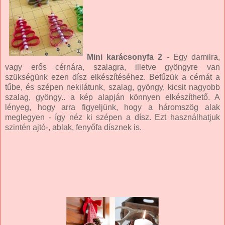
Mini karácsonyfa 2
- Egy damilra,
vagy erős cérnára, szalagra, illetve gyöngyre van
szükségünk ezen dísz elkészítéséhez. Befűzük a cérnát a
tűbe, és szépen nekilátunk, szalag, gyöngy, kicsit nagyobb
szalag, gyöngy.. a kép alapján könnyen elkészíthető. A
lényeg, hogy arra figyeljünk, hogy a háromszög alak
meglegyen - így néz ki szépen a dísz. Ezt használhatjuk
szintén ajtó-, ablak, fenyőfa dísznek is.