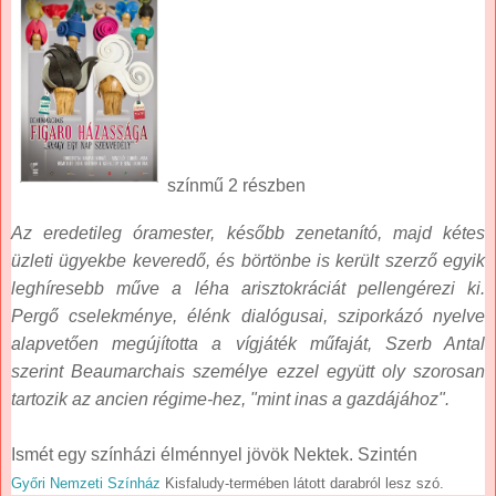
színmű 2 részben
Az eredetileg óramester, később zenetanító, majd kétes
üzleti ügyekbe keveredő, és börtönbe is került szerző egyik
leghíresebb műve a léha arisztokráciát pellengérezi ki.
Pergő cselekménye, élénk dialógusai, sziporkázó nyelve
alapvetően megújította a vígjáték műfaját, Szerb Antal
szerint Beaumarchais személye ezzel együtt oly szorosan
tartozik az ancien régime-hez, "mint inas a gazdájához".
Ismét egy színházi élménnyel jövök Nektek. Szintén
Győri Nemzeti Színház
Kisfaludy-termében látott darabról lesz szó.