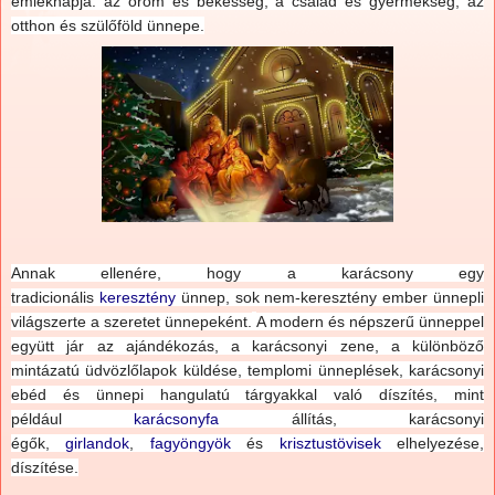
emléknapja: az öröm és békesség, a család és gyermekség, az
otthon és szülőföld ünnepe.
Annak ellenére, hogy a karácsony egy
tradicionális
keresztény
ünnep, sok nem-keresztény ember ünnepli
világszerte a szeretet ünnepeként.
A modern és népszerű ünneppel
együtt jár az ajándékozás, a karácsonyi zene, a különböző
mintázatú üdvözlőlapok küldése, templomi ünneplések, karácsonyi
ebéd és ünnepi hangulatú tárgyakkal való díszítés, mint
például
karácsonyfa
állítás, karácsonyi
égők,
girlandok
,
fagyöngyök
és
krisztustövisek
elhelyezése,
díszítése.