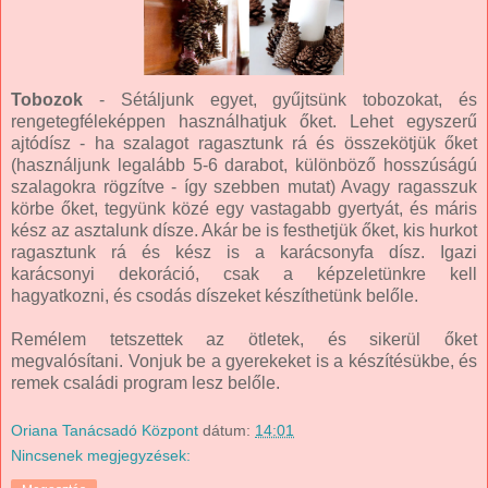
Tobozok
- Sétáljunk egyet, gyűjtsünk tobozokat, és
rengetegféleképpen használhatjuk őket. Lehet egyszerű
ajtódísz - ha szalagot ragasztunk rá és összekötjük őket
(használjunk legalább 5-6 darabot, különböző hosszúságú
szalagokra rögzítve - így szebben mutat) Avagy ragasszuk
körbe őket, tegyünk közé egy vastagabb gyertyát, és máris
kész az asztalunk dísze. Akár be is festhetjük őket, kis hurkot
ragasztunk rá és kész is a karácsonyfa dísz. Igazi
karácsonyi dekoráció, csak a képzeletünkre kell
hagyatkozni, és csodás díszeket készíthetünk belőle.
Remélem tetszettek az ötletek, és sikerül őket
megvalósítani. Vonjuk be a gyerekeket is a készítésükbe, és
remek családi program lesz belőle.
Oriana Tanácsadó Központ
dátum:
14:01
Nincsenek megjegyzések: