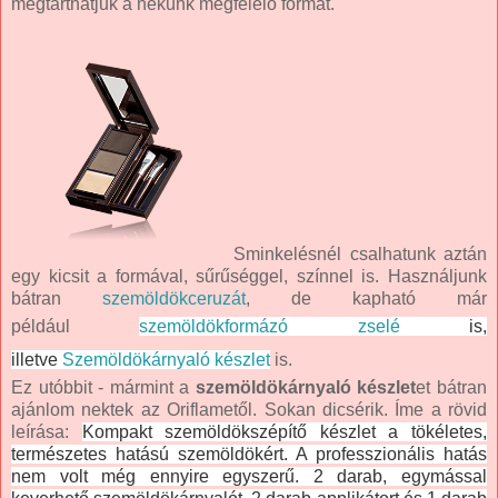
megtarthatjuk a nekünk megfelelő formát.
Sminkelésnél csalhatunk aztán
egy kicsit a formával, sűrűséggel, színnel is. Használjunk
bátran
szemöldökceruzát
, de kapható már
például
szemöldökformázó zselé
is,
illetve
Szemöldökárnyaló készlet
is.
Ez utóbbit - mármint a
szemöldökárnyaló készlet
et bátran
ajánlom nektek az Oriflametől. Sokan dicsérik. Íme a rövid
leírása:
Kompakt szemöldökszépítő készlet a tökéletes,
természetes hatású szemöldökért. A professzionális hatás
nem volt még ennyire egyszerű. 2 darab, egymással