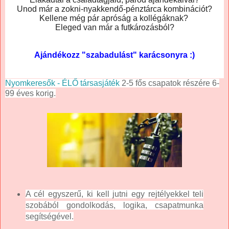
Unod már a zokni-nyakkendő-pénztárca kombinációt?
Kellene még pár apróság a kollégáknak?
Eleged van már a futkározásból?
Ajándékozz "szabadulást" karácsonyra :)
Nyomkeresők - ÉLŐ társasjáték
2-5 fős csapatok részére 6-
99 éves korig.
A cél egyszerű, ki kell jutni egy rejtélyekkel teli
szobából gondolkodás, logika, csapatmunka
segítségével.