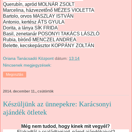
Querubín, apród MOLNÁR ZSOLT
Marcelina, házvezetőnő MÉZES VIOLETTA
Bartolo, orvos MASZLAY ISTVÁN
Antonio, kertész ÁTS GYULA
Dorita, a lánya SÍK FRIDA
Basil, zenetanár POSONYI TAKÁCS LÁSZLÓ
Rubia, bírónő MENCZEL ANDREA
Belette, kecskepásztor KOPPÁNY ZOLTÁN
Oriana Tanácsadó Központ
dátum:
13:14
Nincsenek megjegyzések:
Megosztás
2014. december 11., csütörtök
Készüljünk az ünnepekre: Karácsonyi
ajándék ötletek
Még nem tudod, hogy kinek mit vegyél?
Elakadtál a családtagjaid, párod ajándékaival?