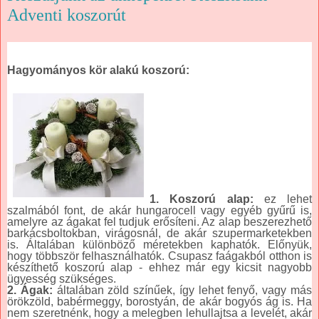
Adventi koszorút
Hagyományos kör alakú koszorú:
1. Koszorú alap:
ez lehet
szalmából font, de akár hungarocell vagy egyéb gyűrű is,
amelyre az ágakat fel tudjuk erősíteni. Az alap beszerezhető
barkácsboltokban, virágosnál, de akár szupermarketekben
is. Általában különböző méretekben kaphatók. Előnyük,
hogy többször felhasználhatók. Csupasz faágakból otthon is
készíthető koszorú alap - ehhez már egy kicsit nagyobb
ügyesség szükséges.
2. Ágak:
általában zöld színűek, így lehet fenyő, vagy más
örökzöld, babérmeggy, borostyán, de akár bogyós ág is. Ha
nem szeretnénk, hogy a melegben lehullajtsa a levelét, akár