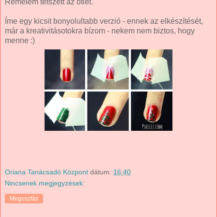
Remélem tetszett az ötlet.
Íme egy kicsit bonyolultabb verzió - ennek az elkészítését,
már a kreativitásotokra bízom - nekem nem biztos, hogy
menne :)
Oriana Tanácsadó Központ
dátum:
16:40
Nincsenek megjegyzések:
Megosztás