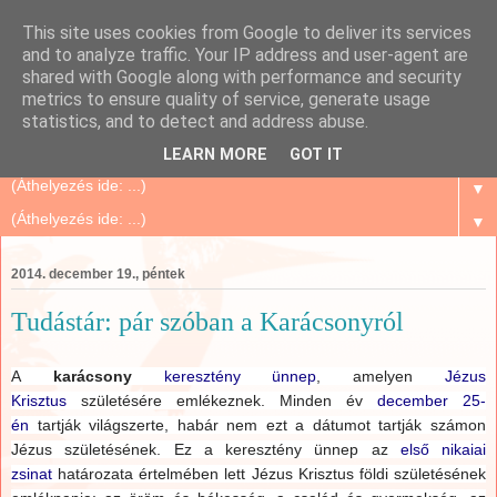
This site uses cookies from Google to deliver its services
Szépségápolás Otthon
and to analyze traffic. Your IP address and user-agent are
shared with Google along with performance and security
metrics to ensure quality of service, generate usage
Oriflame Mindenkinek, mert megbízható és sok tanács,
statistics, and to detect and address abuse.
történet, tapasztalat...
LEARN MORE
GOT IT
▼
▼
2014. december 19., péntek
Tudástár: pár szóban a Karácsonyról
A
karácsony
keresztény
ünnep
,
amelyen
Jézus
Krisztus
születésére emlékeznek.
Minden év
december 25-
én
tartják világszerte, habár nem ezt a dátumot tartják számon
Jézus születésének.
Ez a keresztény ünnep az
első nikaiai
zsinat
határozata értelmében lett Jézus Krisztus földi születésének