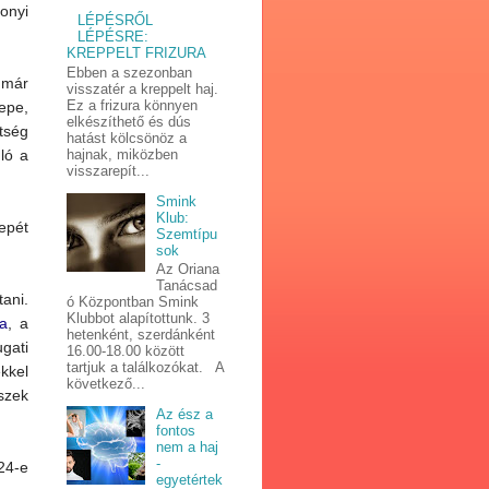
yi
LÉPÉSRŐL
LÉPÉSRE:
KREPPELT FRIZURA
Ebben a szezonban
 már
visszatér a kreppelt haj.
Ez a frizura könnyen
pe,
elkészíthető és dús
tség
hatást kölcsönöz a
hajnak, miközben
uló a
visszarepít...
Smink
Klub:
epét
Szemtípu
sok
Az Oriana
Tanácsad
tani.
ó Központban Smink
Klubbot alapítottunk. 3
a
, a
hetenként, szerdánként
gati
16.00-18.00 között
tartjuk a találkozókat. A
kkel
következő...
szek
Az ész a
fontos
nem a haj
-
24-e
egyetértek