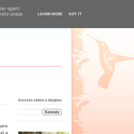
user-agent
erate usage
LEARN MORE
GOT IT
.
Keresés ebben a blogban
sére
zt a