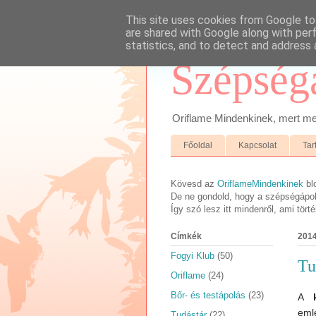
This site uses cookies from Google to 
are shared with Google along with per
statistics, and to detect and address 
Szépség
Oriflame Mindenkinek, mert megb
Főoldal
Kapcsolat
Tar
Kövesd az
OriflameMindenkinek
bl
De ne gondold, hogy a szépségápolá
Így szó lesz itt mindenről, ami tör
Címkék
2014
Fogyi Klub
(50)
Tu
Oriflame
(24)
Bőr- és testápolás
(23)
A
eml
Tudástár
(22)