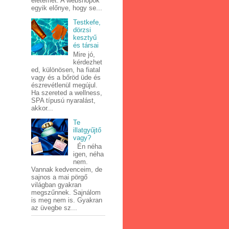
életemet. A webshopok
egyik előnye, hogy se...
Testkefe,
dörzsi
kesztyű
és társai
Mire jó,
kérdezhet
ed, különösen, ha fiatal
vagy és a bőröd üde és
észrevétlenül megújul.
Ha szereted a wellness,
SPA típusú nyaralást,
akkor...
Te
illatgyűjtő
vagy?
Én néha
igen, néha
nem.
Vannak kedvenceim, de
sajnos a mai pörgő
világban gyakran
megszűnnek. Sajnálom
is meg nem is. Gyakran
az üvegbe sz...