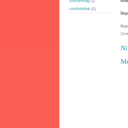
est
szezámmag
(1)
szénhidrátok
(1)
Beje
Bej
Cím
Ni
Me