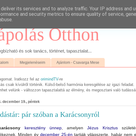
deliver its services and to analyze traffic. Your IP address and 
formance and security metrics to ensure quality of service, gen
abuse.
ápolás Otthon
ízható és sok tanács, történet, tapasztalat...
talom
Megjelenéseim
Ajánlom - Csavarga Mese
ogomat. Iratkozz fel az
orimindTV
-re
s csak kívülről történik. Külső-belső harmónia keresgélése az igazi feladat.
ténhet velünk - változzon tapasztalattá az élmény, és megosztani való tudássá
. december 19., péntek
dástár: pár szóban a Karácsonyról
karácsony
keresztény
ünnep
,
amelyen
Jézus Krisztus
születé
ékeznek.
Minden év
december 25-én
tartják világszerte, habár nem e