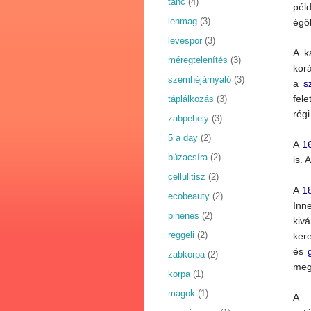
tánc
(4)
p
lenmag
(3)
égő
levespor
(3)
A k
méregtelenítés
(3)
kor
szemhéjárnyaló
(3)
a
s
fele
táplálkozás
(3)
régi
zabpehely
(3)
5 a day
(2)
A
1
búzacsíra
(2)
is. 
cellulitisz
(2)
A
1
ecobeauty
(2)
Inn
pihenés
(2)
kiv
reggeli
(2)
ker
és
zabkorpa
(2)
meg
korpa
(1)
magok
(1)