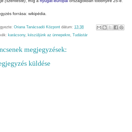
éje
(szenteste)
, míg a
nyugat-európai
országokban többnyire 25-e.
gyzés forrása: wikipédia.
egyezte:
Oriana Tanácsadó Központ
dátum:
13:38
kék:
karácsony
,
készüljünk az ünnepekre
,
Tudástár
ncsenek megjegyzések:
gjegyzés küldése