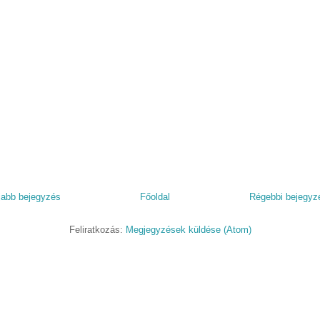
jabb bejegyzés
Főoldal
Régebbi bejegyz
Feliratkozás:
Megjegyzések küldése (Atom)