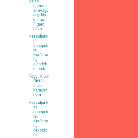
Belső
harmóni
a- avagy
egy kis
kultúra:
Figaro
háza...
Készüljünk
az
ünnepek
re:
Karácso
nyi
ajándék
ötletek
Fogyi Klub:
Diétás
sütik
karácso
nyra
Készüljünk
az
ünnepek
re:
Karácso
nyi
dekoráci
ók