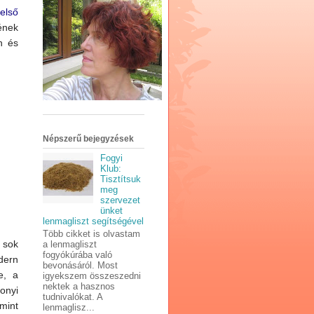
első
ének
n és
Népszerű bejegyzések
Fogyi
Klub:
Tisztítsuk
meg
szervezet
ünket
lenmagliszt segítségével
Több cikket is olvastam
 sok
a lenmagliszt
fogyókúrába való
dern
bevonásáról. Most
e, a
igyekszem összeszedni
nektek a hasznos
onyi
tudnivalókat. A
int
lenmaglisz...