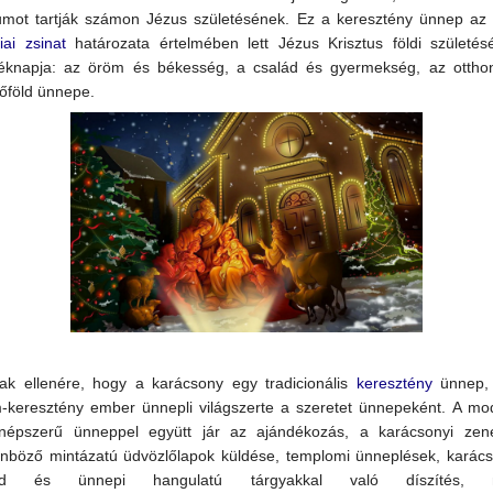
umot tartják számon Jézus születésének.
Ez a keresztény ünnep az
iai zsinat
határozata értelmében lett Jézus Krisztus földi születés
éknapja: az öröm és békesség, a család és gyermekség, az ottho
lőföld ünnepe.
ak ellenére, hogy a karácsony egy tradicionális
keresztény
ünnep,
-keresztény ember ünnepli világszerte a szeretet ünnepeként.
A mo
népszerű ünneppel együtt jár az ajándékozás, a karácsonyi zen
önböző mintázatú üdvözlőlapok küldése, templomi ünneplések, karács
éd és ünnepi hangulatú tárgyakkal való díszítés, m