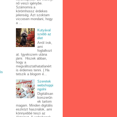
nő veszi igénybe.
Számomra a
körömhossz érdekes
jelenség. Azt szoktam
viccesen mondani, hogy
a ...
Kutyával
szebb az
élet
Arról írok,
ami
foglalkozt
at. Igyekszem utána
járni. Hiszek abban,
hogy a
megváltoztathatatlanért
is érdemes tenni. ( Ha
és
tetszik a blogom é...
Szeretek
webshoppi
ngolni
Digitálisan
korszerűn
ek tartom
magam. Minden digitális
eszközt használok, ami
könnyebbé teszi az