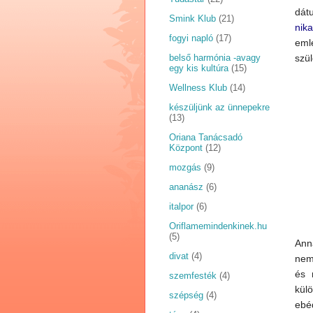
dát
Smink Klub
(21)
nika
fogyi napló
(17)
eml
belső harmónia -avagy
szü
egy kis kultúra
(15)
Wellness Klub
(14)
készüljünk az ünnepekre
(13)
Oriana Tanácsadó
Központ
(12)
mozgás
(9)
ananász
(6)
italpor
(6)
Oriflamemindenkinek.hu
(5)
Ann
divat
(4)
nem
és 
szemfesték
(4)
kül
szépség
(4)
eb