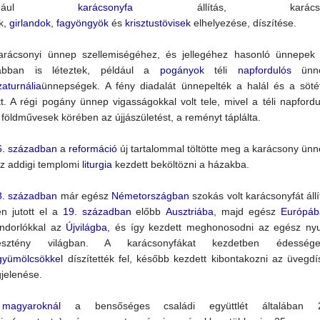
éldául
karácsonyfa
állítás, karácson
k,
girlandok
,
fagyöngyök
és
krisztustövisek
elhelyezése, díszítése.
arácsonyi ünnep szellemiségéhez, és jellegéhez hasonló ünnepek
ábban is léteztek, például a
pogányok
téli
napfordulós
ünne
zaturnália
ünnepségek.
A fény diadalát ünnepelték a halál és a söté
tt. A régi pogány ünnep vigasságokkal volt tele, mivel a téli napford
 földművesek körében az újjászületést, a reményt táplálta.
6. században
a
reformáció
új tartalommal töltötte meg a karácsony ünn
Az addigi templomi
liturgia
kezdett beköltözni a házakba.
8. században
már egész
Németországban
szokás volt karácsonyfát állí
en jutott el a
19. században
előbb
Ausztriába
, majd egész
Európáb
ándorlókkal az
Újvilágba
, és így kezdett meghonosodni az egész nyu
esztény világban. A karácsonyfákat kezdetben édessége
gyümölcsökkel
díszítették fel, később kezdett kibontakozni az üvegdí
jelenése.
A
magyaroknál
a bensőséges családi együttlét általában 