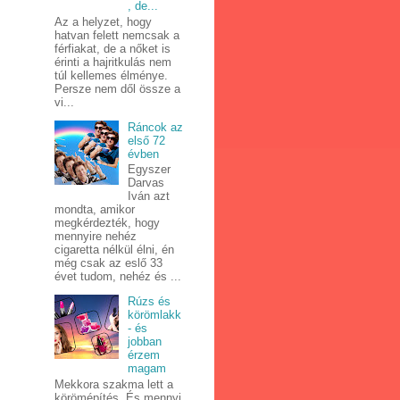
, de...
Az a helyzet, hogy
hatvan felett nemcsak a
férfiakat, de a nőket is
érinti a hajritkulás nem
túl kellemes élménye.
Persze nem dől össze a
vi...
Ráncok az
első 72
évben
Egyszer
Darvas
Iván azt
mondta, amikor
megkérdezték, hogy
mennyire nehéz
cigaretta nélkül élni, én
még csak az eslő 33
évet tudom, nehéz és ...
Rúzs és
körömlakk
- és
jobban
érzem
magam
Mekkora szakma lett a
körömépítés. És mennyi