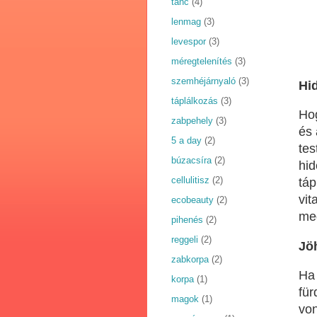
tánc
(4)
lenmag
(3)
levespor
(3)
méregtelenítés
(3)
szemhéjárnyaló
(3)
Hi
táplálkozás
(3)
Hog
zabpehely
(3)
és 
5 a day
(2)
tes
búzacsíra
(2)
hid
cellulitisz
(2)
táp
vit
ecobeauty
(2)
meg
pihenés
(2)
reggeli
(2)
Jö
zabkorpa
(2)
Ha 
korpa
(1)
für
magok
(1)
von