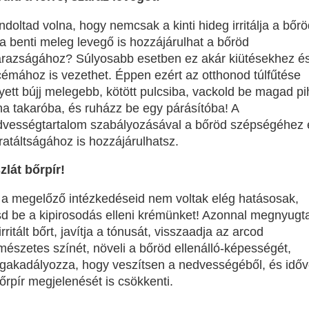
doltad volna, hogy nemcsak a kinti hideg irritálja a bőrö
a benti meleg levegő is hozzájárulhat a bőröd
árazságához? Súlyosabb esetben ez akár kiütésekhez é
émához is vezethet. Éppen ezért az otthonod túlfűtése
yett bújj melegebb, kötött pulcsiba, vackold be magad pi
a takaróba, és ruházz be egy párásítóba! A
dvességtartalom szabályozásával a bőröd szépségéhez 
ratáltságához is hozzájárulhatsz.
zlát bőrpír!
a megelőző intézkedéseid nem voltak elég hatásosak,
d be a kipirosodás elleni krémünket! Azonnal megnyugta
irritált bőrt, javítja a tónusát, visszaadja az arcod
mészetes színét, növeli a bőröd ellenálló-képességét,
akadályozza, hogy veszítsen a nedvességéből, és időv
őrpír megjelenését is csökkenti.