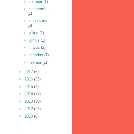
►
október
(1)
►
szeptember
(1)
►
augusztus
(5)
►
július
(1)
►
június
(1)
►
május
(2)
►
március
(1)
►
február
(1)
►
2017
(6)
►
2016
(36)
►
2015
(4)
►
2014
(77)
►
2013
(50)
►
2012
(24)
►
2010
(8)