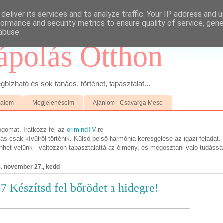
deliver its services and to analyze traffic. Your IP address and 
formance and security metrics to ensure quality of service, gen
abuse.
ápolás Otthon
ízható és sok tanács, történet, tapasztalat...
talom
Megjelenéseim
Ajánlom - Csavarga Mese
ogomat. Iratkozz fel az
orimindTV
-re
s csak kívülről történik. Külső-belső harmónia keresgélése az igazi feladat.
ténhet velünk - változzon tapasztalattá az élmény, és megosztani való tudássá
. november 27., kedd
7 Készítsd fel bőrödet a hidegre!