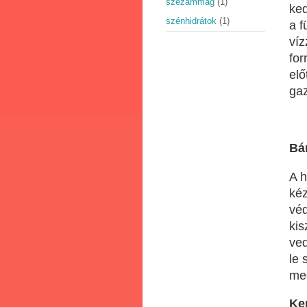
szezámmag
(1)
ked
szénhidrátok
(1)
a f
víz
for
el
gaz
Bá
A h
kéz
véd
kis
ved
le 
me
Ker