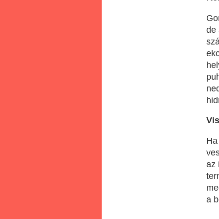
Gon
de 
sz
ekc
hel
puh
ne
hid
Vis
Ha 
ves
az 
ter
meg
a b