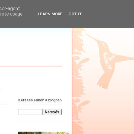
user-agent
erate usage
LEARN MORE
GOT IT
.
Keresés ebben a blogban