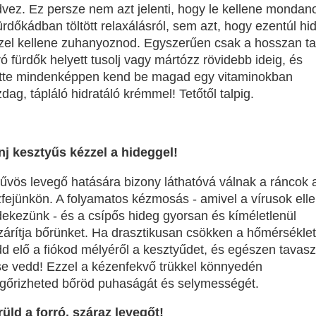
vez. Ez persze nem azt jelenti, hogy le kellene mondan
ürdőkádban töltött relaxálásról, sem azt, hogy ezentúl hi
zel kellene zuhanyoznod. Egyszerűen csak a hosszan ta
ró fürdők helyett tusolj vagy mártózz rövidebb ideig, és
őtte mindenképpen kend be magad egy vitaminokban
dag, tápláló hidratáló krémmel! Tetőtől talpig.
nj kesztyűs kézzel a hideggel!
űvös levegő hatására bizony láthatóvá válnak a ráncok 
fejünkön. A folyamatos kézmosás - amivel a vírusok ell
ekezünk - és a csípős hideg gyorsan és kíméletlenül
zárítja bőrünket. Ha drasztikusan csökken a hőmérséklet
d elő a fiókod mélyéről a kesztyűdet, és egészen tavasz
se vedd! Ezzel a kézenfekvő trükkel könnyedén
gőrizheted bőröd puhaságát és selymességét.
üld a forró, száraz levegőt!