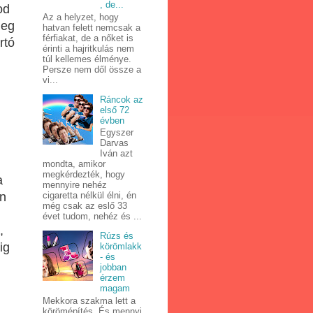
, de...
od
Az a helyzet, hogy
deg
hatvan felett nemcsak a
férfiakat, de a nőket is
rtó
érinti a hajritkulás nem
túl kellemes élménye.
Persze nem dől össze a
vi...
Ráncok az
első 72
évben
Egyszer
Darvas
Iván azt
mondta, amikor
megkérdezték, hogy
a
mennyire nehéz
en
cigaretta nélkül élni, én
még csak az eslő 33
évet tudom, nehéz és ...
,
Rúzs és
ig
körömlakk
- és
jobban
érzem
magam
Mekkora szakma lett a
körömépítés. És mennyi