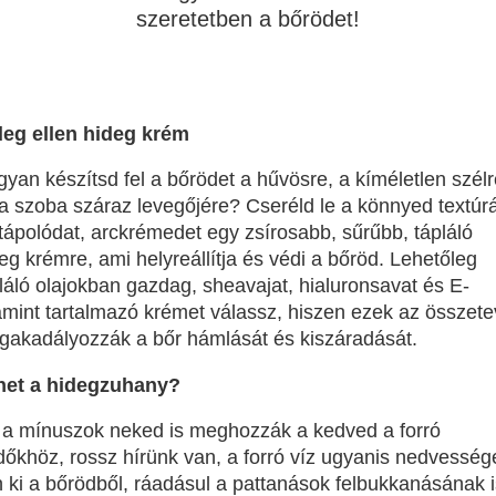
szeretetben a bőrödet!
deg ellen hideg krém
yan készítsd fel a bőrödet a hűvösre, a kíméletlen szélr
a szoba száraz levegőjére? Cseréld le a könnyed textúr
tápolódat, arckrémedet egy zsírosabb, sűrűbb, tápláló
eg krémre, ami helyreállítja és védi a bőröd.
Lehetőleg
láló olajokban gazdag, sheavajat, hialuronsavat és E-
amint tartalmazó krémet válassz, hiszen ezek az összet
akadályozzák a bőr hámlását és kiszáradását.
het a hidegzuhany?
a mínuszok neked is meghozzák a kedved a forró
dőkhöz, rossz hírünk van, a forró víz ugyanis nedvesség
 ki a bőrödből, ráadásul a pattanások felbukkanásának i