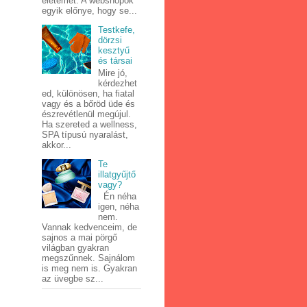
életemet. A webshopok
egyik előnye, hogy se...
Testkefe,
dörzsi
kesztyű
és társai
Mire jó,
kérdezhet
ed, különösen, ha fiatal
vagy és a bőröd üde és
észrevétlenül megújul.
Ha szereted a wellness,
SPA típusú nyaralást,
akkor...
Te
illatgyűjtő
vagy?
Én néha
igen, néha
nem.
Vannak kedvenceim, de
sajnos a mai pörgő
világban gyakran
megszűnnek. Sajnálom
is meg nem is. Gyakran
az üvegbe sz...