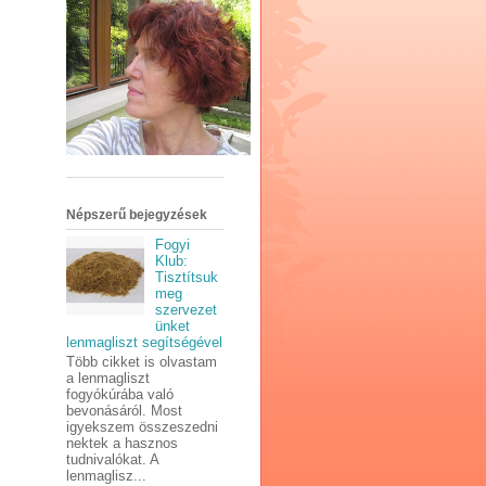
Népszerű bejegyzések
Fogyi
Klub:
Tisztítsuk
meg
szervezet
ünket
lenmagliszt segítségével
Több cikket is olvastam
a lenmagliszt
fogyókúrába való
bevonásáról. Most
igyekszem összeszedni
nektek a hasznos
tudnivalókat. A
lenmaglisz...