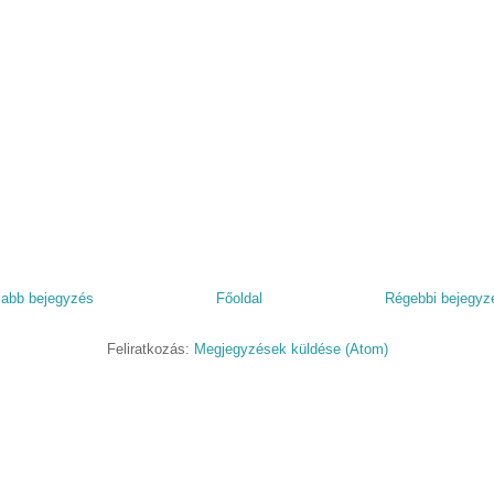
jabb bejegyzés
Főoldal
Régebbi bejegyz
Feliratkozás:
Megjegyzések küldése (Atom)