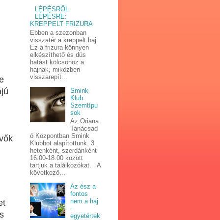
LÉPÉSRŐL
LÉPÉSRE:
KREPPELT FRIZURA
Ebben a szezonban
visszatér a kreppelt haj.
Ez a frizura könnyen
elkészíthető és dús
hatást kölcsönöz a
hajnak, miközben
visszarepít...
e
ájú
Smink
Klub:
Szemtípu
sok
Az Oriana
Tanácsad
ó Központban Smink
evők
Klubbot alapítottunk. 3
hetenként, szerdánként
16.00-18.00 között
tartjuk a találkozókat. A
következő...
Az ész a
fontos
nem a haj
et
-
s
egyetértek