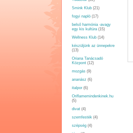
Smink Klub
(21)
fogyi napló
(17)
belső harmónia -avagy
egy kis kultúra
(15)
Wellness Klub
(14)
készüljünk az ünnepekre
(13)
Oriana Tanácsadó
Központ
(12)
mozgás
(9)
ananász
(6)
italpor
(6)
Oriflamemindenkinek.hu
(5)
divat
(4)
szemfesték
(4)
szépség
(4)