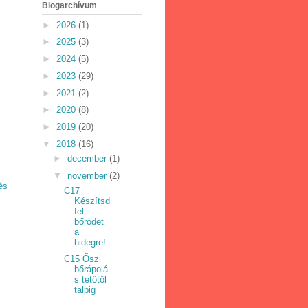
Blogarchívum
►
2026
(1)
►
2025
(3)
►
2024
(5)
►
2023
(29)
►
2021
(2)
►
2020
(8)
►
2019
(20)
▼
2018
(16)
►
december
(1)
▼
november
(2)
és
C17
Készítsd
fel
bőrödet
a
hidegre!
C15 Őszi
bőrápolá
s tetőtől
talpig