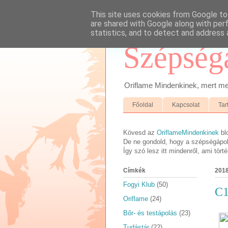
This site uses cookies from Google to 
are shared with Google along with per
statistics, and to detect and address 
Szépség
Oriflame Mindenkinek, mert megb
Főoldal
Kapcsolat
Tar
Kövesd az
OriflameMindenkinek
bl
De ne gondold, hogy a szépségápolá
Így szó lesz itt mindenről, ami tör
Címkék
2018
Fogyi Klub
(50)
C1
Oriflame
(24)
Bőr- és testápolás
(23)
Tudástár
(22)