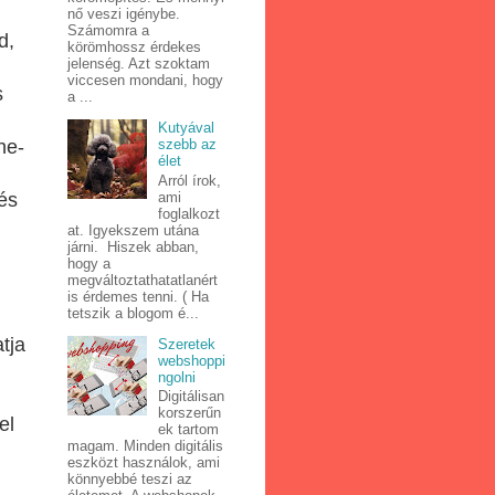
nő veszi igénybe.
Számomra a
d,
körömhossz érdekes
jelenség. Azt szoktam
viccesen mondani, hogy
s
a ...
Kutyával
he-
szebb az
élet
Arról írok,
ami
és
foglalkozt
at. Igyekszem utána
járni. Hiszek abban,
hogy a
megváltoztathatatlanért
is érdemes tenni. ( Ha
tetszik a blogom é...
tja
Szeretek
webshoppi
ngolni
Digitálisan
korszerűn
el
ek tartom
magam. Minden digitális
eszközt használok, ami
könnyebbé teszi az