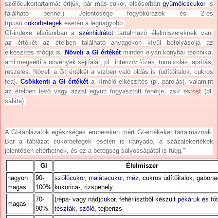
szőlőcukortartalmát értjük, bár más cukor, elsősorban
gyümölcscukor
is
található benne.) Jelentősége fogyókúrázók és 2-es
típusú
cukorbetegek
esetén a legnagyobb.
GI-indexe elsősorban a
szénhidrátot
tartalmazó élelmiszereknek van,
az
értékét az ételben található anyagokon kívül befolyásolja az
elkészítés módja is.
Növeli a GI értékét
minden olyan konyhai technika,
ami megsérti a növények sejtfalát, pl.: intenzív főzés, turmixolás, aprítás,
reszelés. Növeli a GI értékét a vízben való oldás is (üdítőitalok, cukros
tea).
Csökkenti a GI értékét
a kímélő elkészítés (pl. párolás), valamint
az ételben levő vagy azzal együtt fogyasztott fehérje, zsír és
rost
(pl.
saláta).
A GI-táblázatok egészséges embereken mért GI-értékeket tartalmaznak.
Bár a táblázat cukorbetegek esetén is irányadó, a százalékértékek
jelentősen eltérhetnek, és ez a betegség súlyosságától is függ."
GI
Élelmiszer
nagyon
90-
szőlőcukor
,
malátacukor
,
méz
, cukros üdítőitalok, gabona
magas
100%
kukorica-, rizspehely
70-
(répa- vagy nád)
cukor
, fehérlisztből készült
pékáruk
és
főt
magas
90%
tészták
,
szőlő
, tejberizs