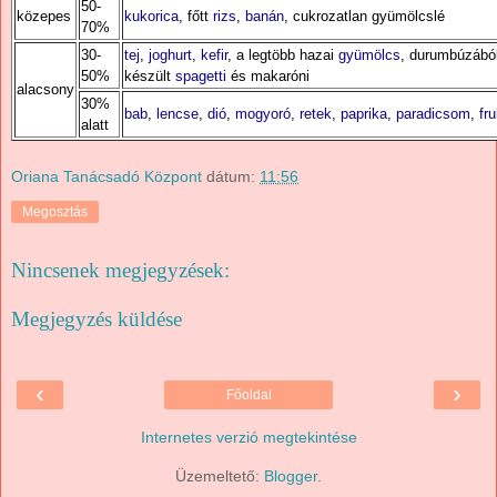
50-
közepes
kukorica
, főtt
rizs
,
banán
, cukrozatlan gyümölcslé
70%
30-
tej
,
joghurt
,
kefir
, a legtöbb hazai
gyümölcs
, durumbúzábó
50%
készült
spagetti
és makaróni
alacsony
30%
bab
,
lencse
,
dió
,
mogyoró
,
retek
,
paprika
,
paradicsom
,
fr
alatt
Oriana Tanácsadó Központ
dátum:
11:56
Megosztás
Nincsenek megjegyzések:
Megjegyzés küldése
‹
›
Főoldal
Internetes verzió megtekintése
Üzemeltető:
Blogger
.