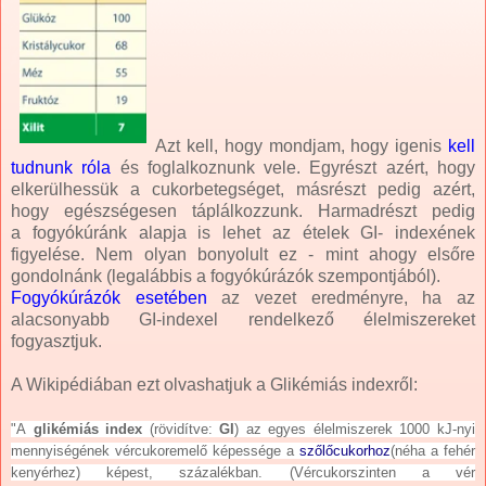
Azt kell, hogy mondjam, hogy igenis
kell
tudnunk róla
és foglalkoznunk vele. Egyrészt azért, hogy
elkerülhessük a cukorbetegséget, másrészt pedig azért,
hogy egészségesen táplálkozzunk. Harmadrészt pedig
a fogyókúránk alapja is lehet az ételek GI- indexének
figyelése. Nem olyan bonyolult ez - mint ahogy elsőre
gondolnánk (legalábbis a fogyókúrázók szempontjából).
Fogyókúrázók esetében
az vezet eredményre, ha az
alacsonyabb GI-indexel rendelkező élelmiszereket
fogyasztjuk.
A Wikipédiában ezt olvashatjuk a Glikémiás indexről:
"A
glikémiás index
(rövidítve:
GI
) az egyes élelmiszerek 1000 kJ-nyi
mennyiségének vércukoremelő képessége a
szőlőcukorhoz
(néha a fehér
kenyérhez) képest, százalékban. (Vércukorszinten a vér