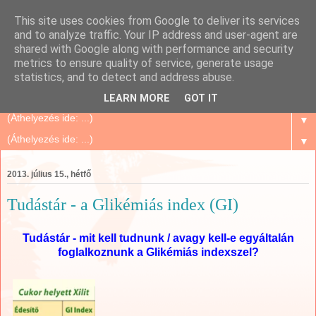
This site uses cookies from Google to deliver its services
Szépségápolás Otthon
and to analyze traffic. Your IP address and user-agent are
shared with Google along with performance and security
metrics to ensure quality of service, generate usage
Oriflame Mindenkinek, mert megbízható és sok tanács,
statistics, and to detect and address abuse.
történet, tapasztalat...
LEARN MORE
GOT IT
▼
▼
2013. július 15., hétfő
Tudástár - a Glikémiás index (GI)
Tudástár - mit kell tudnunk / avagy kell-e egyáltalán
foglalkoznunk a Glikémiás indexszel?