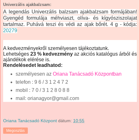
Univerzális ajakbalzsam:
A legendás Univerzális balzsam ajakbalzsam formájában!
Gyengéd formulája méhviaszt, olíva- és kígyósziszolajat
tartalmaz. Puhává teszi és védi az ajak bőrét. 4 g - kódja:
20279
A kedvezményekről személyesen tájékoztatunk.
Lehetséges
23 % kedvezmény
az akciós katalógus árból és
ajándékok elérése is.
Rendelésedet leadhatod:
személyesen az
Oriana Tanácsadó Központban
telefon
: 9 6 / 3 1 2 4 7 2
mobil : 7 0 / 3 1 2 8 0 8 8
mail: orianagyor@gmail.com
Oriana Tanácsadó Központ
dátum:
10:55
Megosztás