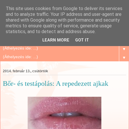
This site uses cookies from Google to deliver its services
Szépségápolás Otthon
and to analyze traffic. Your IP address and user-agent are
shared with Google along with performance and security
metrics to ensure quality of service, generate usage
Oriflame Mindenkinek, mert megbízható és sok tanács,
statistics, and to detect and address abuse.
történet, tapasztalat...
LEARN MORE
GOT IT
▼
▼
2014. február 13., csütörtök
Bőr- és testápolás: A repedezett ajkak