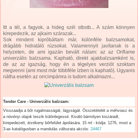
Itt a tél, a fagyok, a hideg szél stbstb... A szám könnyen
kirepedezik, az ajkaim szárazak...
Sok mindent kipróbáltam már, különféle balzsamokat,
drágább hidratáló rúzsokat. Valamennyit javítanak is a
helyzeten, de ami igazán bevált nálam: az az Oriflame
univerzális balzsama. Kapható, direkt ajakbalzsamként is,
de az az igazság, hogy én a tégelyes verziót szoktam
megvenni (ami most már többféle ízben is kapható). Ugyanis
nátha esetén az orrcimpámra is tudom alkalmazni...
Tender Care -
Univerzális balzsam:
Visszaadja a bőr rugalmasságát, lágyságát. Összetételét a méhviasz és
a növényi olajok teszik különlegessé. Kiváló bármilyen kiszáradt,
kirepedezett, érzékeny bőrfelület ápolására. 15 ml - kódja: 1276, most a
3-as katalógusban a mandulás változata akciós:
24467