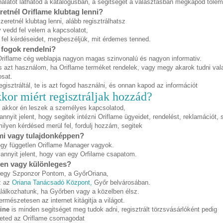
nálatot láthatod a katalógusban, a segitséget a választásban megkapod tőlem
retnél Oriflame klubtag lenni?
zeretnél klubtag lenni, alább regisztrálhatsz
 vedd fel velem a kapcsolatot,
 fel kérdéseidet, megbeszéljük, mit érdemes tenned.
 fogok rendelni?
riflame cég weblapja nagyon magas szinvonalú és nagyon informativ.
s azt használom, ha Oriflame terméket rendelek, vagy megy akarok tudni val
osat.
egisztráltál, te is azt fogod használni, és onnan kapod az információt
kor miért regisztráljak hozzád?
 akkor én leszek a személyes kapcsolatod,
annyit jelent, hogy segitek intézni Oriflame ügyeidet, rendelést, reklamációt, s
ilyen kérdésed merül fel, fordulj hozzám, segitek
mi vagy tulajdonképpen?
gy független Oriflame Manager vagyok.
annyit jelent, hogy van egy Orfilame csapatom.
en vagy különleges?
 egy Szponzor Pontom, a GyőrOriana,
z az
Oriana Tanácsadó Központ,
Győr belvárosában.
találkozhatunk, ha Győrben vagy a közelben élsz.
ermészetesen az internet kitágitja a világot.
ine
is minden segitséget meg tudok adni, regisztrált törzsvásárlóként pedig
eted az Oriflame csomagodat