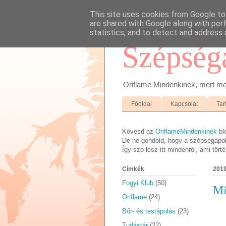
This site uses cookies from Google to 
are shared with Google along with per
statistics, and to detect and address 
Szépség
Oriflame Mindenkinek, mert megb
Főoldal
Kapcsolat
Tar
Kövesd az
OriflameMindenkinek
bl
De ne gondold, hogy a szépségápolá
Így szó lesz itt mindenről, ami tör
Címkék
2019
Fogyi Klub
(50)
Mi
Oriflame
(24)
Bőr- és testápolás
(23)
Tudástár
(22)