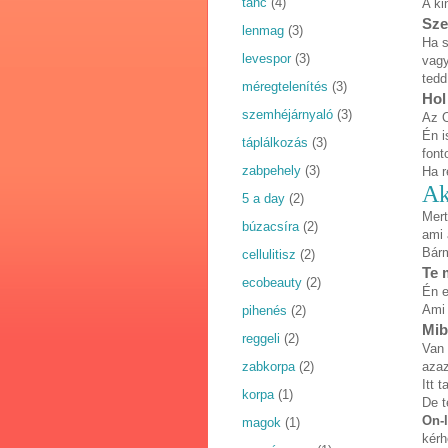
tánc
(4)
A ki
Sze
lenmag
(3)
Ha s
levespor
(3)
vagy
tedd
méregtelenítés
(3)
Hol
szemhéjárnyaló
(3)
Az O
Én i
táplálkozás
(3)
font
zabpehely
(3)
Ha r
Ak
5 a day
(2)
Mert
búzacsíra
(2)
ami 
Bárm
cellulitisz
(2)
Te 
ecobeauty
(2)
Én e
Ami 
pihenés
(2)
Mib
reggeli
(2)
Van
zabkorpa
(2)
aza
Itt 
korpa
(1)
De t
On-l
magok
(1)
kérh