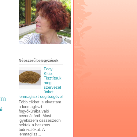
Népszerű bejegyzések
Fogyi
Klub:
Tisztítsuk
meg
szervezet
ünket
lenmagliszt segítségével
om
Több cikket is olvastam
a lenmagliszt
ó
fogyókúrába való
bevonásáról. Most
igyekszem összeszedni
nektek a hasznos
tudnivalókat. A
lenmaglisz...