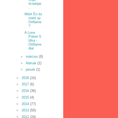
óceánjai.
..
Miért Én és
miért az
Oriflame
?
A Love
Potion 5
titka -
Oriflame
illat
►
március
(8)
►
február
(2)
►
január
(1)
►
2018
(16)
►
2017
(6)
►
2016
(36)
►
2015
(4)
►
2014
(77)
►
2013
(50)
►
2012
(24)