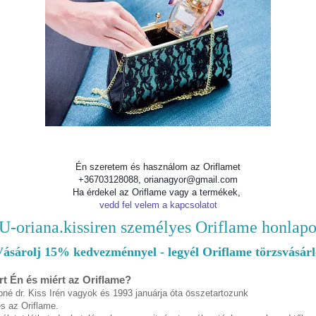
Én szeretem és használom az Oriflamet
+36703128088, orianagyor@gmail.com
Ha érdekel az Oriflame vagy a termékek,
vedd fel velem a kapcsolatot
U-oriana.kissiren személyes Oriflame honlap
Vásárolj 15% kedvezménnyel - legyél Oriflame törzsvásárl
rt Én és miért az Oriflame?
né dr. Kiss Irén vagyok és 1993 januárja óta összetartozunk
s az Oriflame.