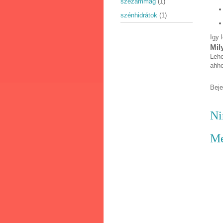
szezámmag
(1)
szénhidrátok
(1)
Igy 
Mil
Lehe
ahho
Bej
Ni
Me