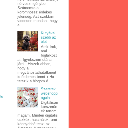
nő veszi igénybe.
Számomra a
körömhossz érdekes
jelenség. Azt szoktam
viccesen mondani, hogy
a ...
Kutyával
szebb az
élet
Arról írok,
ami
foglalkozt
at. Igyekszem utána
járni. Hiszek abban,
hogy a
megváltoztathatatlanért
is érdemes tenni. ( Ha
tetszik a blogom é...
Szeretek
webshoppi
és
ngolni
Digitálisan
korszerűn
ek tartom
magam. Minden digitális
eszközt használok, ami
könnyebbé teszi az