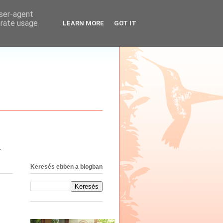
user-agent
erate usage
LEARN MORE
GOT IT
.
Keresés ebben a blogban