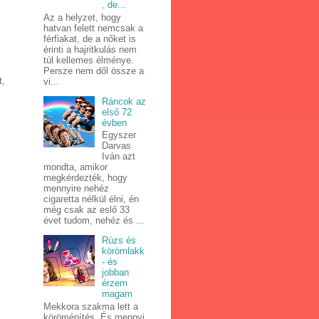
, de...
Az a helyzet, hogy
hatvan felett nemcsak a
férfiakat, de a nőket is
érinti a hajritkulás nem
túl kellemes élménye.
Persze nem dől össze a
t,
vi...
Ráncok az
első 72
évben
Egyszer
Darvas
Iván azt
mondta, amikor
megkérdezték, hogy
mennyire nehéz
cigaretta nélkül élni, én
még csak az eslő 33
évet tudom, nehéz és ...
Rúzs és
körömlakk
- és
jobban
érzem
magam
Mekkora szakma lett a
körömépítés. És mennyi