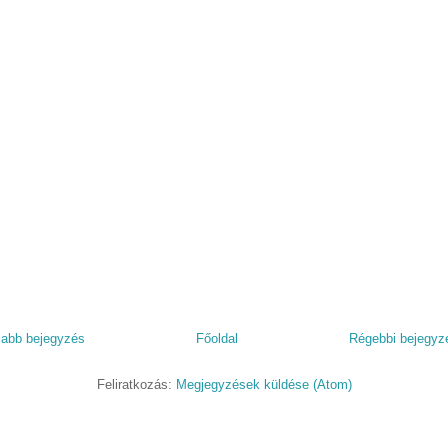
jabb bejegyzés
Főoldal
Régebbi bejegyz
Feliratkozás:
Megjegyzések küldése (Atom)