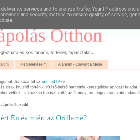
deliver its services and to analyze traffic. Your IP address and 
formance and security metrics to ensure quality of service, gen
abuse.
ápolás Otthon
ízható és sok tanács, történet, tapasztalat...
talom
Megjelenéseim
Ajánlom - Csavarga Mese
ogomat. Iratkozz fel az
orimindTV
-re
s csak kívülről történik. Külső-belső harmónia keresgélése az igazi feladat.
ténhet velünk - változzon tapasztalattá az élmény, és megosztani való tudássá
. április 9., kedd
ért Én és miért az Oriflame?