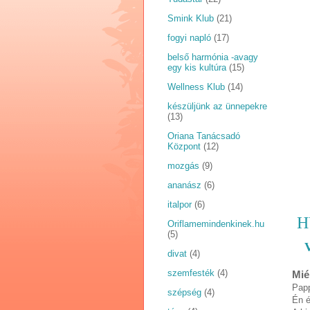
Smink Klub
(21)
fogyi napló
(17)
belső harmónia -avagy
egy kis kultúra
(15)
Wellness Klub
(14)
készüljünk az ünnepekre
(13)
Oriana Tanácsadó
Központ
(12)
mozgás
(9)
ananász
(6)
italpor
(6)
H
Oriflamemindenkinek.hu
(5)
divat
(4)
szemfesték
(4)
Mié
Papp
szépség
(4)
Én é