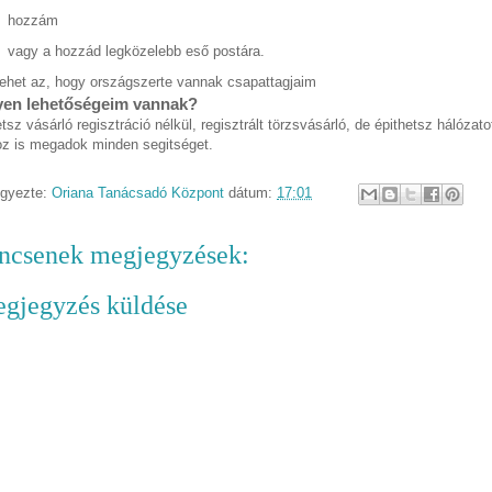
hozzám
vagy a hozzád legközelebb eső postára.
lehet az, hogy országszerte vannak csapattagjaim
yen lehetőségeim vannak?
tsz vásárló regisztráció nélkül, regisztrált törzsvásárló, de épithetsz hálózato
z is megadok minden segitséget.
egyezte:
Oriana Tanácsadó Központ
dátum:
17:01
ncsenek megjegyzések:
gjegyzés küldése