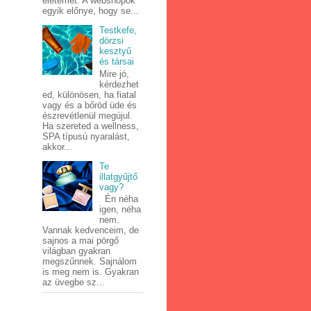
életemet. A webshopok
egyik előnye, hogy se...
Testkefe,
dörzsi
kesztyű
és társai
Mire jó,
kérdezhet
ed, különösen, ha fiatal
vagy és a bőröd üde és
észrevétlenül megújul.
Ha szereted a wellness,
SPA típusú nyaralást,
akkor...
Te
illatgyűjtő
vagy?
Én néha
igen, néha
nem.
Vannak kedvenceim, de
sajnos a mai pörgő
világban gyakran
megszűnnek. Sajnálom
is meg nem is. Gyakran
az üvegbe sz...