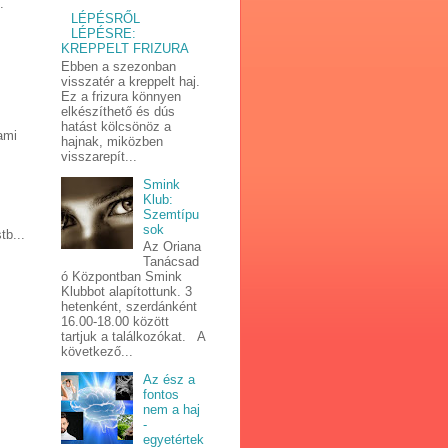
.
LÉPÉSRŐL
LÉPÉSRE:
KREPPELT FRIZURA
Ebben a szezonban
visszatér a kreppelt haj.
Ez a frizura könnyen
elkészíthető és dús
hatást kölcsönöz a
ami
hajnak, miközben
visszarepít...
Smink
Klub:
Szemtípu
sok
tb...
Az Oriana
Tanácsad
ó Központban Smink
Klubbot alapítottunk. 3
hetenként, szerdánként
16.00-18.00 között
tartjuk a találkozókat. A
következő...
Az ész a
fontos
nem a haj
-
egyetértek