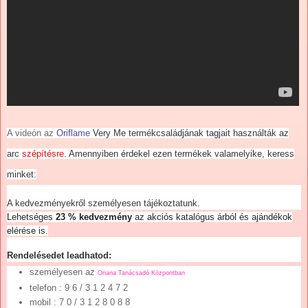
A videón az
Oriflame
Very Me termékcsaládjának tagjait használták az
arc
szépítésre
. Amennyiben érdekel ezen termékek valamelyike, keress
minket:
A kedvezményekről személyesen tájékoztatunk.
Lehetséges
23 % kedvezmény
az akciós katalógus árból és ajándékok
elérése is.
Rendelésedet leadhatod:
személyesen az
Oriana Tanácsadó Központban
telefon
: 9 6 / 3 1 2 4 7 2
mobil : 7 0 / 3 1 2 8 0 8 8