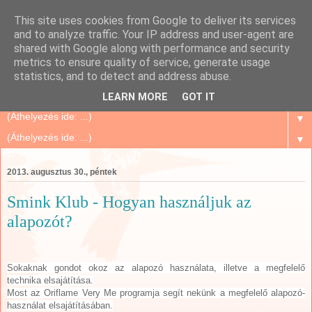
This site uses cookies from Google to deliver its services
Szépségápolás Otthon
and to analyze traffic. Your IP address and user-agent are
shared with Google along with performance and security
metrics to ensure quality of service, generate usage
Oriflame Mindenkinek, mert megbízható és sok tanács,
statistics, and to detect and address abuse.
történet, tapasztalat...
LEARN MORE
GOT IT
▼
▼
2013. augusztus 30., péntek
Smink Klub - Hogyan használjuk az
alapozót?
Sokaknak gondot okoz az alapozó használata, illetve a megfelelő
technika elsajátítása.
Most az Oriflame Very Me programja segít nekünk a megfelelő alapozó-
használat elsajátításában.