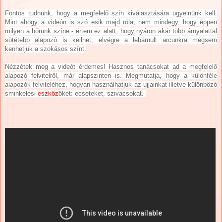
Fontos tudnunk, hogy a megfelelő szín kiválasztására ügyelnünk kell.
Mint ahogy a videón is szó esik majd róla, nem mindegy, hogy éppen
milyen a bőrünk színe - értem ez alatt, hogy nyáron akár több árnyalattal
sötétebb alapozó is kellhet, elvégre a lebarnult arcunkra mégsem
kenhetjük a szokásos színt.
Nézzétek meg a videót érdemes! Hasznos tanácsokat ad a megfelelő
alapozó felvitelről, már alapszinten is. Megmutatja, hogy a különféle
alapozók felviteléhez, hogyan használhatjuk az ujjainkat illetve különböző
sminkelési
eszköz
öket: ecseteket, szivacsokat.