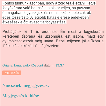
Fontos tudnunk azonban, hogy a zöld tea élettani illetve
fogyókúrára való használata akkor teljes, ha pusztán
önmagában fogyasztjuk, és nem teszünk bele cukrot,
édesítőszert stb. A legjobb hatás elérése érdekében
étkezések előtt javasolt a fogyasztása.
Próbáljátok ki Ti is érdemes. Én most a fogyókúrám
keretében tízóraira és uzsonnára ezt iszom, majd egy
gyümölcsöt eszek még utána. Ezzel teljesen jól elűzöm a
főétkezések közötti éhségérzetem.
Oriana Tanácsadó Központ
dátum:
19:37
Megosztás
Nincsenek megjegyzések:
Megjegyzés küldése