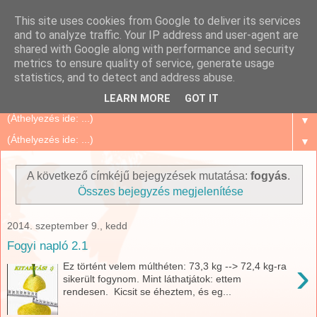
This site uses cookies from Google to deliver its services
Szépségápolás Otthon
and to analyze traffic. Your IP address and user-agent are
shared with Google along with performance and security
metrics to ensure quality of service, generate usage
Oriflame Mindenkinek, mert megbízható és sok tanács,
statistics, and to detect and address abuse.
történet, tapasztalat...
LEARN MORE
GOT IT
▼
▼
A következő címkéjű bejegyzések mutatása:
fogyás
.
Összes bejegyzés megjelenítése
2014. szeptember 9., kedd
Fogyi napló 2.1
›
Ez történt velem múlthéten: 73,3 kg --> 72,4 kg-ra
sikerült fogynom. Mint láthatjátok: ettem
rendesen. Kicsit se éheztem, és eg...