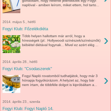
gondoltam, hogy hetente jelentkezek egy Fogyi
naplóval - amiben leírom, miket ettem, hol tarto...
2014. május 5., hétfő
Fogyi Klub: Főzelékdiéta
›
Több helyen hallottam már arról, hogy a
hírességek (pl.: Hollywoodi színészek/színésznők)
bébiétel diétával fogynak... Mivel ez azért elég ...
2014. április 28., hétfő
Fogyi Klub: "Csodaszerek"
›
Fogyi Napló rovatomból tudhatjátok, hogy már 3
hónapja fogyókúrázom. A helyzet az, hogy bár
nem írtam, de többféle dolgot is kipróbáltam a...
2014. április 23., szerda
Fogyi Klub: Fogyi Napló 14.